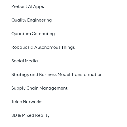
Prebuilt AI Apps
A Reply é o lugar para 
encontrar colegas tão 
Quality Engineering
sagazes, entusiastas e 
Quantum Computing
de mente aberta quanto 
você. Domine os novos 
Robotics & Autonomous Things
desafios em conjunto: 
Social Media
experimente, aprenda e 
Strategy and Business Model Transformation
explore o objetivo 
criativo para ideias 
Supply Chain Management
inovadoras. E depois de 
Telco Networks
tudo isso: comemore o 
seu sucesso!
3D & Mixed Reality