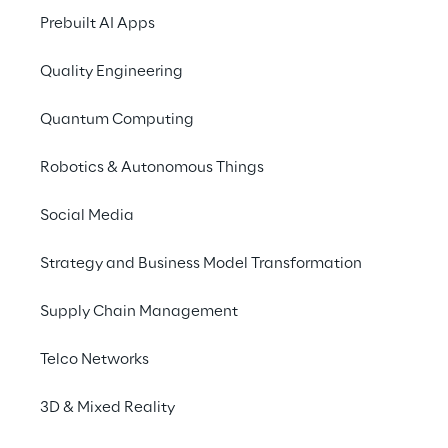
Prebuilt AI Apps
IA agente
Saiba como a adoção da Agentic
Quality Engineering
AI expande os desafios de
conformidade e segurança
Quantum Computing
cibernética, exigindo uma nova
abordagem de governança e
Robotics & Autonomous Things
gerenciamento de riscos.
Social Media
Strategy and Business Model Transformation
Melhores práticas e 
Supply Chain Management
insights
Telco Networks
3D & Mixed Reality