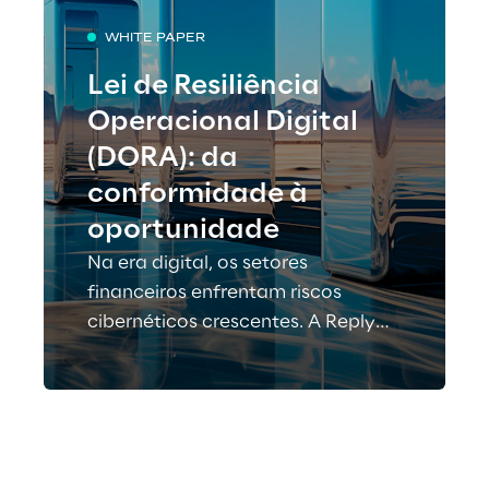
WHITE PAPER
Lei de Resiliência
Operacional Digital
(DORA): da
conformidade à
oportunidade
Na era digital, os setores
financeiros enfrentam riscos
cibernéticos crescentes. A Reply
apresenta uma abordagem
estratégica para a conformidade
com a DORA, lançando luz sobre a
Lei de Resiliência Operacional
Digital da UE para fortalecer a