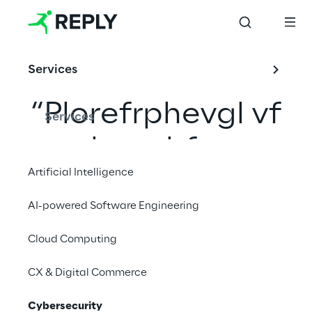
Services
“
Plorefrphevgl vf
Services
abg whfg n
Artificial Intelligence
znggre bs
AI-powered Software Engineering
Pelcgbtencul
”
Cloud Computing
CX & Digital Commerce
Conheça o nosso Laboratório
Cybersecurity