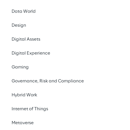
Data World
Design
Digital Assets
Digital Experience
Gaming
Governance, Risk and Compliance
BEST PRACTICE
Hybrid Work
Como enfrentar os
desafios de
Internet of Things
conformidade e
Metaverse
segurança na era da