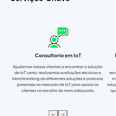
Consultoria em IoT
Ajudamos nossos clientes a encontrar a solução 
de IoT certa: realizamos avaliações técnicas e 
tec
benchmarking de diferentes soluções e produtos 
im
presentes no mercado de IoT para apoiar os 
solu
clientes na escolha do mais adequado.
qu