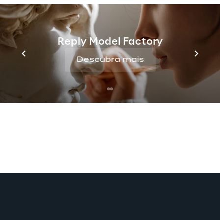
tecnologias, desde a camada física até os 
aplicativos digitais de back-end. Nossos 
serviços abrangem diferentes setores, como 
Reply Model Factory
Automotivo, Telecomunicações, 
Descubra mais
Manufatura, Energia, Eletrodomésticos, 
Logística, e qualquer outro voltado para a 
promoção da inovação tecnológica IoT.