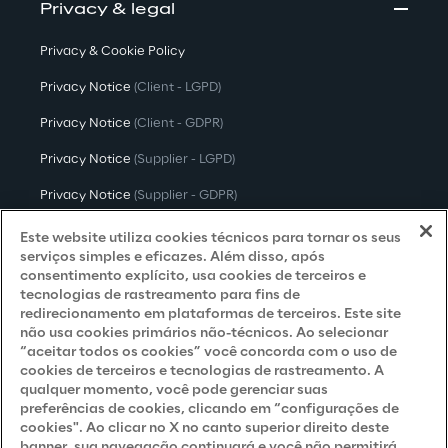
Privacy & legal
Privacy & Cookie Policy
Privacy Notice
(Client - LGPD)
Privacy Notice
(Client - GDPR)
Privacy Notice
(Supplier - LGPD)
Privacy Notice
(Supplier - GDPR)
Privacy Notice
(Candidate - LGPD)
Este website utiliza cookies técnicos para tornar os seus
serviços simples e eficazes. Além disso, após
Privacy Notice
(Candidate - GDPR)
consentimento explícito, usa cookies de terceiros e
tecnologias de rastreamento para fins de
Privacy Notice
(Marketing)
redirecionamento em plataformas de terceiros. Este site
não usa cookies primários não-técnicos. Ao selecionar
Accessibility Statement
“aceitar todos os cookies” você concorda com o uso de
cookies de terceiros e tecnologias de rastreamento. A
qualquer momento, você pode gerenciar suas
preferências de cookies, clicando em “configurações de
Careers
cookies". Ao clicar no X no canto superior direito deste
banner, sua navegação continuará e você não permitirá