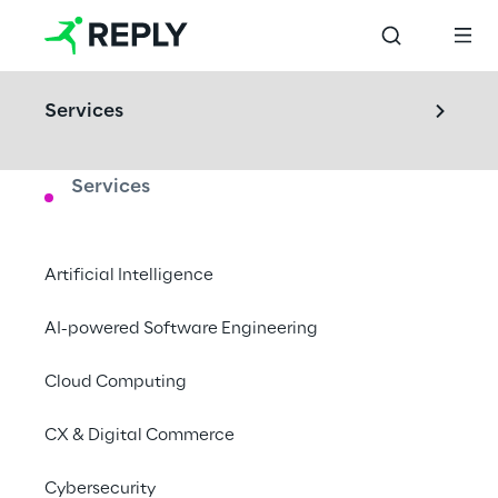
Services
Services
LABS
IoT Validation Lab
Artificial Intelligence
Visite nosso centro de IoT e descubra como 
AI-powered Software Engineering
desenvolver ou testar a solução 
Cloud Computing
interconectada mais indicada para o seu 
negócio!
CX & Digital Commerce
Turin, Italy
Cybersecurity