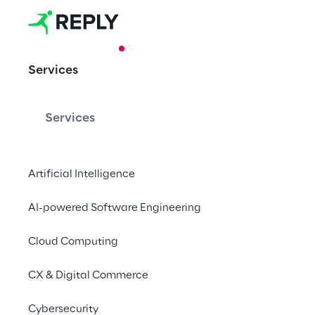
CASE STUDY
Services
Das neue Int
Services
Conad del Ti
Artificial Intelligence
AI-powered Software Engineering
Technology Reply
, 
ei
Partner von Oracle
, 
Cloud Computing
einen schnellen, dire
Dienstangeboten von
CX & Digital Commerce
Cybersecurity