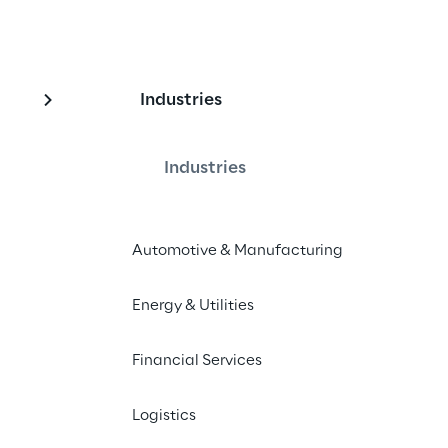
Industries
ranet für
Industries
rreno
Automotive & Manufacturing
Energy & Utilities
n auf OPN spezialisierter Platinum-
entwickelt eine innovative Lösung, die 
Financial Services
kten undsicheren Zugang zu den 
 
Conad del Tirreno
 ermöglicht.
Logistics