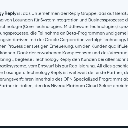
gy Reply
 ist das Unternehmen der Reply Gruppe, das auf Berat
g von Lösungen für Systemintegration und Businessprozesse 
echnologie (Core Technologies, Middleware Technologies) spezial
ierungsprozesse, die Teilnahme an Beta-Programmen und geme
ngsinitiativen mit der Oracle Corporation verfolgt Technology R
nen Prozess der stetigen Erneuerung, um den Kunden qualifizie
 können. Dank der erworbenen Kompetenzen und des Vertrauens
ringt, begleitet Technology Reply den Kunden bei allen Schr
matiksysteme, vom Entwurf bis zur Realisierung. All dies gesc
er Lösungen. Technology Reply ist weltweit der erste Partner, d
ierungsverfahren innerhalb des OPN Specialized Programms ab
Partner in Italien, der das Niveau Platinum Cloud Select erreich