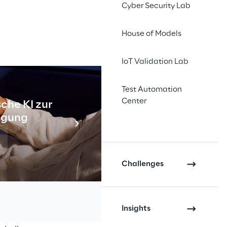
Cyber Security Lab
House of Models
it dem Namen 
CWW
IoT Validation Lab
vorangehenden 
den 
Test Automation
Center
che KI zur
Industr
tigung
r Inhalte zu 
Meh
obilgeräten;
h glaubwürdig und 
Challenges
rschiedlichen 
Insights