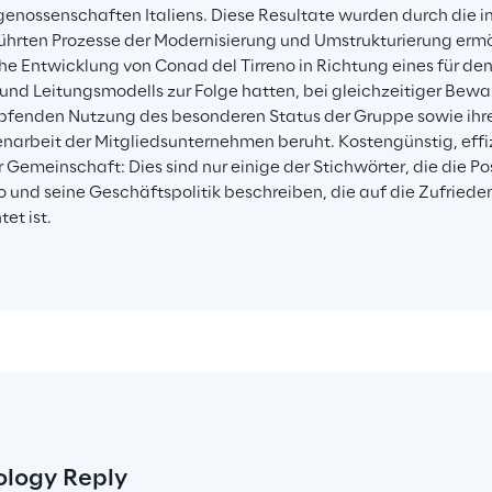
genossenschaften Italiens. Diese Resultate wurden durch die in
hrten Prozesse der Modernisierung und Umstrukturierung ermög
he Entwicklung von Conad del Tirreno in Richtung eines für de
 und Leitungsmodells zur Folge hatten, bei gleichzeitiger Bew
fenden Nutzung des besonderen Status der Gruppe sowie ihrer 
rbeit der Mitgliedsunternehmen beruht. Kostengünstig, effiz
r Gemeinschaft: Dies sind nur einige der Stichwörter, die die P
no und seine Geschäftspolitik beschreiben, die auf die Zufriede
et ist.
ology Reply