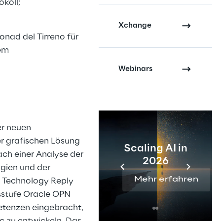
koll;
Xchange
onad del Tirreno für 
em 
.
Webinars
er neuen 
r grafischen Lösung 
Scaling AI in
ach einer Analyse der 
2026
ien und der 
Mehr erfahren
n Technology Reply 
gsstufe Oracle OPN 
etenzen eingebracht, 