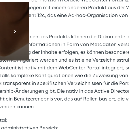
s Portals auf der Plattform Oracle WebCenter Portal 12
erfolgt dagegen mit einem anderen Produkt aus der W
Center Content 12c, das eine Ad-hoc-Organisation vo
Prebuilt AI App
Mehr erfahren
eren Funktionen des Produkts können die Dokumente i
 zusätzlichen Informationen in Form von Metadaten ver
rsionierung der Inhalte erfolgen, es können besondere 
en konfiguriert werden und es ist eine Verzeichnisstru
tent ist nativ mit dem WebCenter Portal integriert, so
falls komplexe Konfigurationen wie die Zuweisung von 
ransparent in spezifischen Verzeichnissen für die Port
ship-Änderungen gibt. Die nativ in das Active Direct
ht ein Benutzererlebnis vor, das auf Rollen basiert, die
werden können:
al;
 administrativen Bereich;