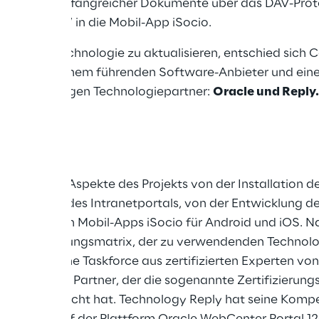
chladen umfangreicher Dokumente über das DAV-Proto
Portals CWW in die Mobil-App iSocio.
veraltete Technologie zu aktualisieren, entschied sich C
ation aus einem führenden Software-Anbieter und ein
d zuverlässigen Technologiepartner: 
Oracle und Reply
nahm alle Aspekte des Projekts von der Installation d
rneuerung des Intranetportals, von der Entwicklung de
it den nativen Mobil-Apps iSocio für Android und iOS. N
n Anwendungsmatrix, der zu verwendenden Technolog
ur wurde eine Taskforce aus zertifizierten Experten vo
italienischen Partner, der die sogenannte Zertifizierun
 Partner erreicht hat. Technology Reply hat seine Komp