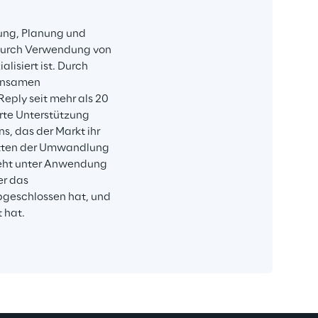
ung, Planung und 
durch Verwendung von 
isiert ist. Durch 
insamen 
eply seit mehr als 20 
rte Unterstützung 
, das der Markt ihr 
itten der Umwandlung 
hieht unter Anwendung 
er das 
geschlossen hat, und 
t hat.