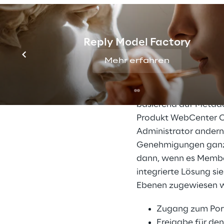
um alle Funktionen de
Content Management 
nämlich Oracles Web
ermöglicht.
Reply Model Factory
Mehr erfahren
Neben den vielen and
klassifiziert und mit
Außerdem kann eine Ve
basierend auf Metadat
Produkt WebCenter Con
Administrator andern
Genehmigungen ganz t
dann, wenn es Member
integrierte Lösung sie
Ebenen zugewiesen 
Zugang zum Port
Freigabe für den