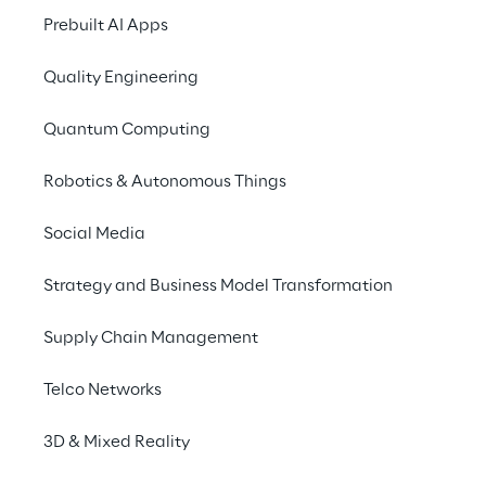
Funktion zum Ho
Prebuilt AI Apps
Integration des 
Quality Engineering
Um eine mittlerweile 
die bewährte Kombin
Quantum Computing
konkurrenzfähigen un
Robotics & Autonomous Things
Lösung
Social Media
Technology Reply über
Strategy and Business Model Transformation
Umgebungen bis zur E
Supply Chain Management
bis zur Integration m
vom Kunden genannte
Telco Networks
geforderten Architekt
gebildet, dem ersten 
3D & Mixed Reality
Specialized Platinum