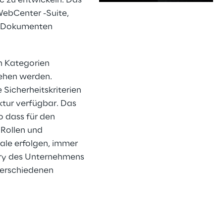
c zu entwickeln. Das 
ebCenter -Suite, 
n Dokumenten 
s
n Kategorien 
sehen werden. 
Sicherheitskriterien 
ktur verfügbar. Das 
 dass für den 
Rollen und 
ale erfolgen, immer 
ory des Unternehmens 
 verschiedenen 