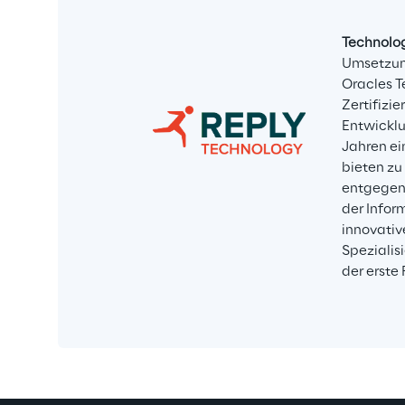
Technolo
Umsetzun
Oracles T
Zertifiz
Entwicklu
Jahren ei
bieten zu
entgegenb
der Infor
innovativ
Spezialis
der erste 