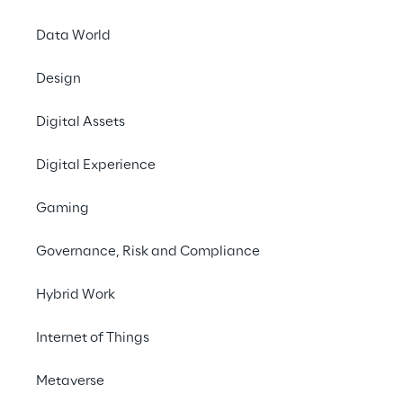
Data World
Design
Das Projekt der Übera
entstand durch den g
Digital Assets
Lösung eingesetzen T
Digital Experience
Hauptanforderungen he
Gaming
neues grafisches
ermöglichen;
Governance, Risk and Compliance
Einführung der K
Umsetzung eines
Hybrid Work
attraktiv wirkt 
Möglichkeit zur 
Internet of Things
Nutzungen bzw.
Metaverse
Vereinfachung d