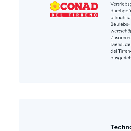
Vertriebs
durchgefü
allmählic
Betriebs-
wertschöp
Zusammena
Dienst de
del Tirre
ausgericht
Techn