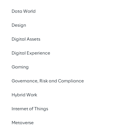
Data World
Design
Digital Assets
Digital Experience
Reply Xchange kehrt 
Gaming
zurück - 2022
wieder live und 
Governance, Risk and Compliance
persönlich.
Hybrid Work
Nehmen Sie an der Reply Xchange 2022 teil 
Internet of Things
und feiern Sie technische Innovationen und 
Metaverse
Kreativität mit uns. Nutzen Sie Ihre Chance, 