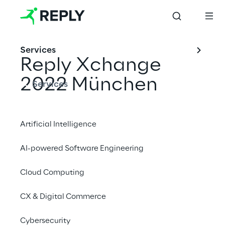
Services
Reply Xchange 
2022 München
Services
Wir freuen uns darauf, uns 2022 wieder 
Artificial Intelligence
persönlich zu sehen, in der 
AI-powered Software Engineering
atemberaubenden BMW Welt in München, 
und zwar am Freitag, den 24. Juni, ab 8:30 
Cloud Computing
Uhr.
CX & Digital Commerce
Cybersecurity