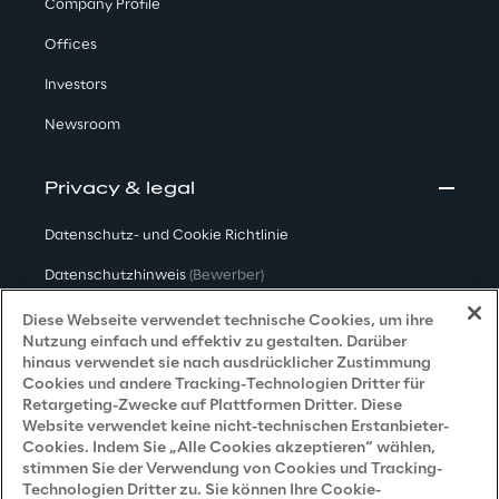
Company Profile
Offices
Investors
Newsroom
Privacy & legal
Datenschutz- und Cookie Richtlinie
Datenschutzhinweis
(Bewerber)
Datenschutzhinweis
(Kunden)
Diese Webseite verwendet technische Cookies, um ihre
Nutzung einfach und effektiv zu gestalten. Darüber
Datenschutzhinweis
(Dienstleister)
hinaus verwendet sie nach ausdrücklicher Zustimmung
Cookies und andere Tracking-Technologien Dritter für
Datenschutzhinweis
(Marketing)
Retargeting-Zwecke auf Plattformen Dritter. Diese
Website verwendet keine nicht-technischen Erstanbieter-
Grundsatzerklärung - LKSG
(Deutschland)
Cookies. Indem Sie „Alle Cookies akzeptieren“ wählen,
stimmen Sie der Verwendung von Cookies und Tracking-
Accessibility Statement
Technologien Dritter zu. Sie können Ihre Cookie-