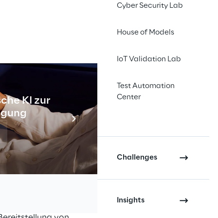
Cyber Security Lab
House of Models
IoT Validation Lab
Test Automation
Center
che KI zur
Industr
tigung
Meh
vices, Containers,
n Vorträgen, Sessions
Challenges
ür die Entwicklung
Insights
ud API with
Bereitstellung von