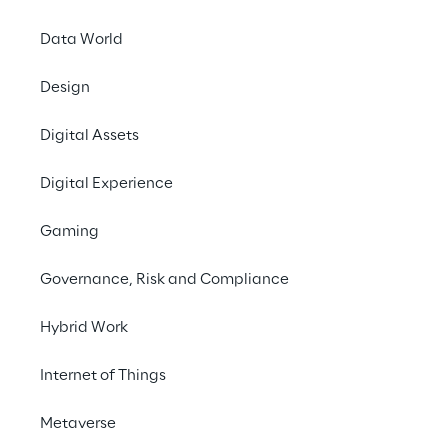
Data World
Design
Digital Assets
Digital Experience
29. November - 02. 
Gaming
HYBRID
Governance, Risk and Compliance
Die
DevOps Con
befa
Clouds und Lean Busin
Hybrid Work
und Workshops alles 
und Wartung
sichere
Internet of Things
Am
29. November
um
Metaverse
Crossplane“
eine uni