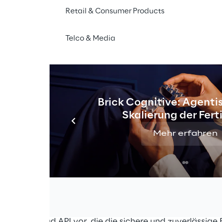
Retail & Consumer Products
Telco & Media
Dezember 2021
Brick Cognitive: Agentis
Skalierung der Fer
Mehr erfahren
sst sich mit den Themen Continuous Delivery, Microser
ess. Interessenten und Experten der IT-Welt erfahren i
über neue Möglichkeiten, Technologien und Methoden f
r, skalierbarer und stabiler Softwaresysteme
.
 10 Uhr stellt
Liquid Reply
im Vortrag
„A universal clo
verselle Cloud API vor, die die sichere und zuverlässige 