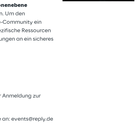
ionenebene
nn. Um den
ne-Community ein
s
zifische Ressourcen
rungen an ein sicheres
ur Anmeldung zur
e an:
events@reply.de