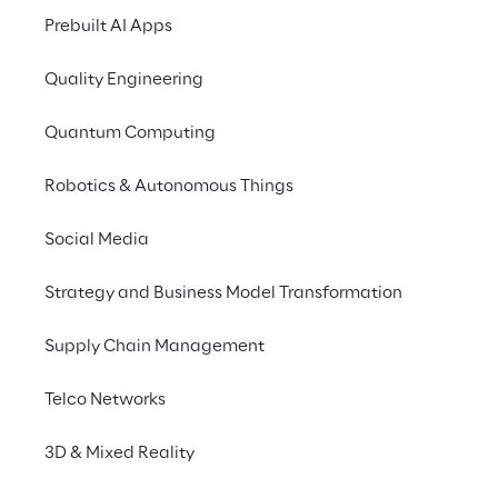
Prebuilt AI Apps
Diensten für Entwick
Quality Engineering
Quantum Computing
VORTRAG
Robotics & Autonomous Things
29. November 2021, 
Vortrag: A universal
Social Media
Strategy and Business Model Transformation
Entwicklungsteams u
andere erweiterte M
Supply Chain Management
ist für die Entwickl
erzielen. Im schlimm
Telco Networks
Große Unternehmen ba
3D & Mixed Reality
erfüllen.
Was wäre, w
Projekt, erweitert di