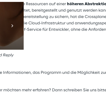
s setzt diese Ressourcen auf einer
höheren Abstrakt
niert, verwaltet, bereitgestellt und genutzt werden ka
 Ressourcenbereitstellung zu sichern, hat die Crosspla
Prebuilt AI App
isioning
für die Cloud-Infrastruktur und anwendungsspe
Mehr erfahren
icht einen Self-Service für Entwickler, ohne die Anforde
.
d Reply
re Informationen, das Programm und die Möglichkeit z
r möchten mehr erfahren? Dann schreiben Sie uns bitt