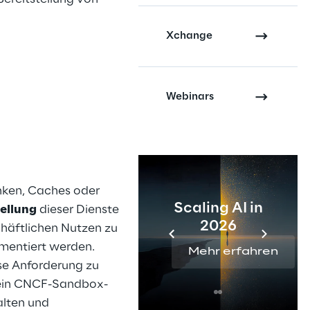
Xchange
Webinars
ken, Caches oder
Scaling AI in
tellung
dieser Dienste
2026
häftlichen Nutzen zu
ementiert werden.
Mehr erfahren
se Anforderung zu
ein CNCF-Sandbox-
alten und