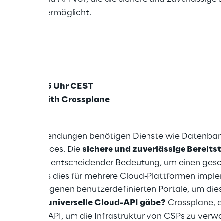
lungsteams ermöglicht.
10:00 - 10:45 Uhr CEST
 cloud API with Crossplane
nd ihre Anwendungen benötigen Dienste wie Datenban
anaged Services. Die
sichere und zuverlässige Bereits
ungsteams von entscheidender Bedeutung, um einen gesc
sten Fall muss dies für mehrere Cloud-Plattformen impl
uen ihre eigenen benutzerdefinierten Portale, um die
enn es eine universelle Cloud-API gäbe?
Crossplane, 
e Kubernetes-API, um die Infrastruktur von CSPs zu verw