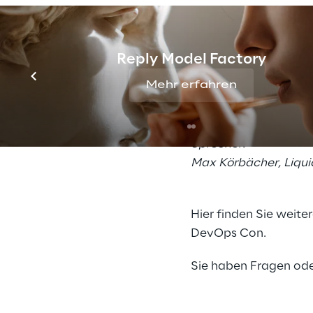
zusammenzustellen. E
zusammen, die versio
Datenzugriff und die
Reply Model Factory
Least Privilege Prov
Mehr erfahren
erreicht. Dies ermögl
Hosting zu gefährden
Sprecher:
Max Körbächer, Liqui
Hier
finden Sie weite
DevOps Con.
Sie haben Fragen ode