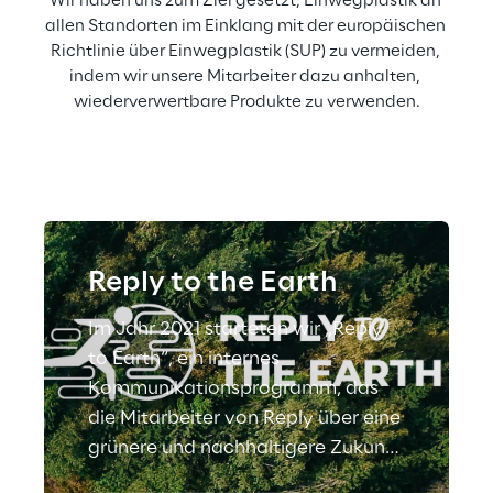
Wir haben uns zum Ziel gesetzt, Einwegplastik an 
allen Standorten im Einklang mit der europäischen 
Richtlinie über Einwegplastik (SUP) zu vermeiden, 
indem wir unsere Mitarbeiter dazu anhalten, 
wiederverwertbare Produkte zu verwenden.
Reply to the Earth
Im Jahr 2021 starteten wir „Reply
to Earth“, ein internes
Kommunikationsprogramm, das
die Mitarbeiter von Reply über eine
grünere und nachhaltigere Zukunft
aufklären soll.