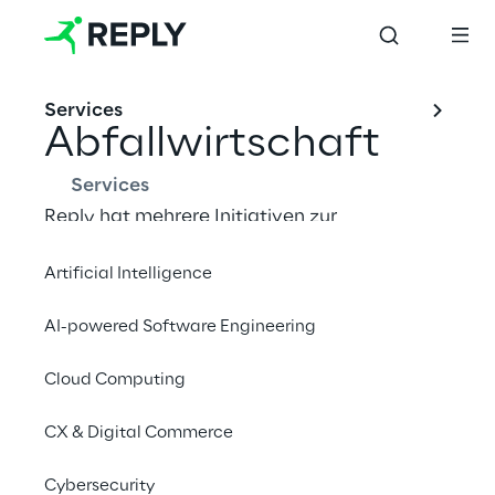
Services
Abfallwirtschaft
Services
Reply hat mehrere Initiativen zur 
Reduzierung des städtischen Abfalls und zur 
Artificial Intelligence
Verbesserung der Abfalltrennung in seinen 
Büros gestartet. Durch diese Maßnahmen 
AI-powered Software Engineering
wird die Menge recycelten Abfälle 
schrittweise erhöht. Reply verpflichtet sich 
Cloud Computing
außerdem, wann immer möglich, Lösungen 
für die Wiederverwendung und das 
CX & Digital Commerce
Recycling von Elektronikschrott zu finden.
Cybersecurity