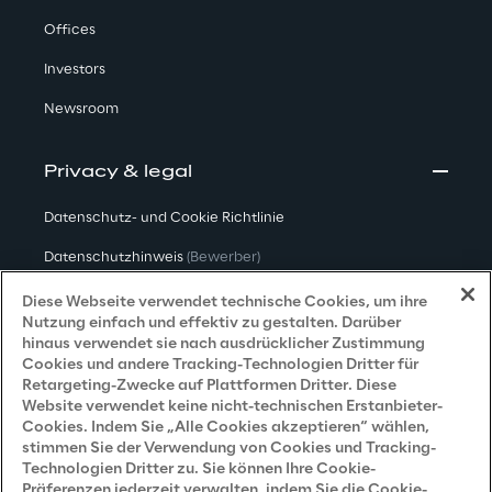
Offices
Investors
Newsroom
Privacy & legal
Datenschutz- und Cookie Richtlinie
Datenschutzhinweis
(Bewerber)
Datenschutzhinweis
(Kunden)
Diese Webseite verwendet technische Cookies, um ihre
Nutzung einfach und effektiv zu gestalten. Darüber
Datenschutzhinweis
(Dienstleister)
hinaus verwendet sie nach ausdrücklicher Zustimmung
Cookies und andere Tracking-Technologien Dritter für
Datenschutzhinweis
(Marketing)
Retargeting-Zwecke auf Plattformen Dritter. Diese
Website verwendet keine nicht-technischen Erstanbieter-
Grundsatzerklärung - LKSG
(Deutschland)
Cookies. Indem Sie „Alle Cookies akzeptieren“ wählen,
stimmen Sie der Verwendung von Cookies und Tracking-
Accessibility Statement
Technologien Dritter zu. Sie können Ihre Cookie-
Präferenzen jederzeit verwalten, indem Sie die Cookie-