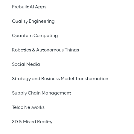
Prebuilt AI Apps
Quality Engineering
Quantum Computing
Robotics & Autonomous Things
Zero-Waste
Social Media
Bis 2030 werden wir 100 Prozent des 
Elektronikschrotts wie Computer und Server 
Strategy and Business Model Transformation
wiederverwenden oder recyceln, um einen Zero-
Waste-Status zu erreichen.
Supply Chain Management
Telco Networks
3D & Mixed Reality