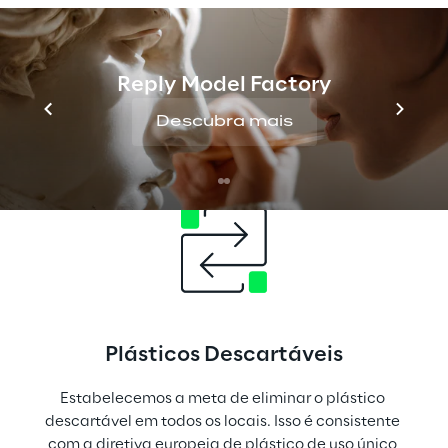
Doações
Estamos comprometidos em doar equipamentos 
Reply Model Factory
eletrônicos, tanto internamente aos funcionários 
que os solicitaram quanto externamente para 
Descubra mais
várias instituições de caridade.
Plásticos Descartáveis
Estabelecemos a meta de eliminar o plástico 
descartável em todos os locais. Isso é consistente 
com a diretiva europeia de plástico de uso único 