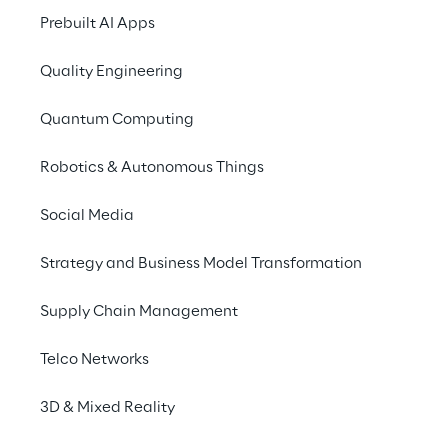
Prebuilt AI Apps
Quality Engineering
Quantum Computing
Zero Resíduos
Robotics & Autonomous Things
Até 2030, reutilizaremos ou reciclaremos 100% do 
Social Media
lixo eletrônico, como computadores e servidores, 
para alcançar o status de desperdício zero.
Strategy and Business Model Transformation
Supply Chain Management
Telco Networks
3D & Mixed Reality