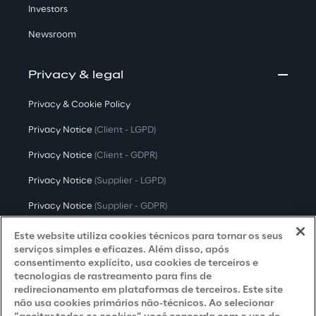
Investors
Newsroom
Privacy & legal
Privacy & Cookie Policy
Privacy Notice
(Client - LGPD)
Privacy Notice
(Client - GDPR)
Privacy Notice
(Supplier - LGPD)
Privacy Notice
(Supplier - GDPR)
Privacy Notice
(Candidate - LGPD)
Este website utiliza cookies técnicos para tornar os seus
serviços simples e eficazes. Além disso, após
Privacy Notice
(Candidate - GDPR)
consentimento explícito, usa cookies de terceiros e
tecnologias de rastreamento para fins de
Privacy Notice
(Marketing)
redirecionamento em plataformas de terceiros. Este site
não usa cookies primários não-técnicos. Ao selecionar
Accessibility Statement