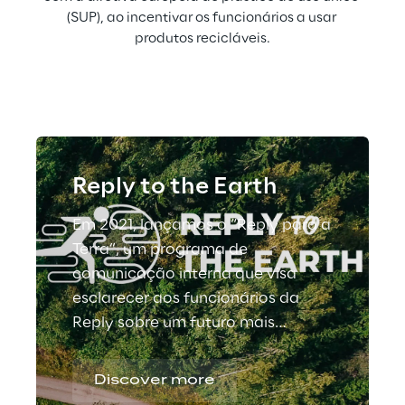
(SUP), ao incentivar os funcionários a usar 
produtos recicláveis.
Reply to the Earth
Em 2021, lançamos o “Reply para a
Terra”, um programa de
comunicação interna que visa
esclarecer aos funcionários da
Reply sobre um futuro mais
ecológico e sustentável.
Discover more