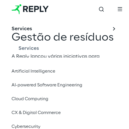
Services
Gestão de resíduos
Services
A Reply lançou várias iniciativas para 
reduzir o lixo urbano e melhorar a 
Artificial Intelligence
separação de resíduos em seus escritórios. 
Essas medidas aumentarão gradualmente 
AI-powered Software Engineering
os resíduos recicláveis. A Reply também 
está comprometida, sempre que possível, 
Cloud Computing
em encontrar soluções para a reutilização e 
reciclagem de lixo eletrônico.
CX & Digital Commerce
Cybersecurity