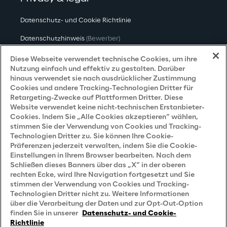
Datenschutz- und Cookie Richtlinie
Datenschutzhinweis
(Bewerber)
Datenschutzhinweis
(Kunden)
Diese Webseite verwendet technische Cookies, um ihre
Nutzung einfach und effektiv zu gestalten. Darüber
Datenschutzhinweis
(Dienstleister)
hinaus verwendet sie nach ausdrücklicher Zustimmung
Cookies und andere Tracking-Technologien Dritter für
Datenschutzhinweis
(Marketing)
Retargeting-Zwecke auf Plattformen Dritter. Diese
Website verwendet keine nicht-technischen Erstanbieter-
Grundsatzerklärung - LKSG
(Deutschland)
Cookies. Indem Sie „Alle Cookies akzeptieren“ wählen,
stimmen Sie der Verwendung von Cookies und Tracking-
Accessibility Statement
Technologien Dritter zu. Sie können Ihre Cookie-
Präferenzen jederzeit verwalten, indem Sie die Cookie-
Einstellungen in Ihrem Browser bearbeiten. Nach dem
Schließen dieses Banners über das „X“ in der oberen
Careers
rechten Ecke, wird Ihre Navigation fortgesetzt und Sie
stimmen der Verwendung von Cookies und Tracking-
Contacts
Technologien Dritter nicht zu. Weitere Informationen
über die Verarbeitung der Daten und zur Opt-Out-Option
finden Sie in unserer
Datenschutz- und Cookie-
Richtlinie