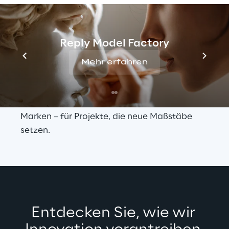
Reply beeindruckt mit seinem 
außergewöhnlich breiten und tiefen DX-
Reply Model Factory
Portfolio, das Strategie, Technologie und 
Kreativität vereint. Unser fundiertes KI-
Mehr erfahren
Know-how und gezielte Investitionen in 
neue und bewährte Technologien machen 
uns zum bevorzugten Partner führender 
Marken – für Projekte, die neue Maßstäbe 
setzen.
Entdecken Sie, wie wir 