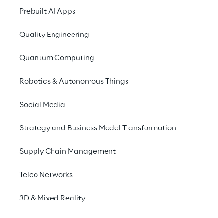
Prebuilt AI Apps
Quality Engineering
Quantum Computing
Robotics & Autonomous Things
Social Media
Strategy and Business Model Transformation
Supply Chain Management
Telco Networks
Bevorzugter Partner für 
3D & Mixed Reality
KI-gestützte DX