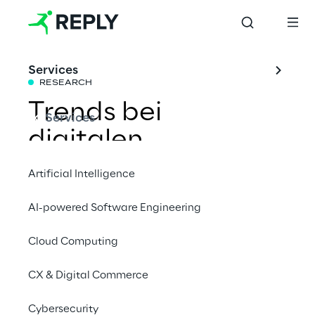
Services
RESEARCH
Trends bei 
Services
digitalen 
Vermögenswerten
Artificial Intelligence
AI-powered Software Engineering
Mithilfe der 
KI-gestützten Reply Sonar Trend 
Plattform
 haben wir einen Überblick über 
Cloud Computing
relevante Trends im Zusammenhang mit 
CX & Digital Commerce
digitalen Vermögenswerten erstellt, 
basierend auf deren Erwähnung in 
Cybersecurity
Fachartikeln, Massenmedien, Patenten und 