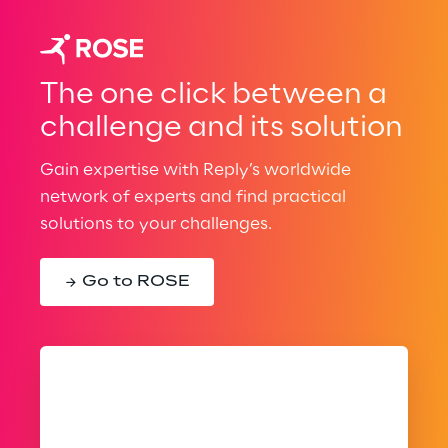
The one click between a
challenge and its solution
Gain expertise with Reply’s worldwide
network of experts and find practical
solutions to your challenges.
Go to ROSE