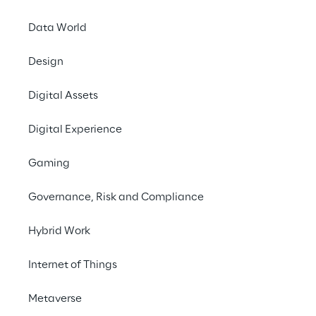
wissenschaftlichen Veröffentlichungen.
Data World
Design
#Digital tokens
#Fungible tokens
Digital Assets
#Non-fungible tokens
Digital Experience
Gaming
Digitale 
Governance, Risk and Compliance
Vermögenswerte: ein 
Hybrid Work
heißes Thema
Internet of Things
Während das Auf und Ab der 
Metaverse
Kryptowährungen in den Zeitungen 