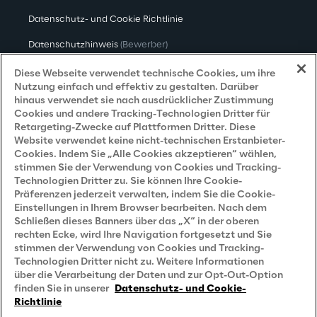
Mehr entdecken
Datenschutz- und Cookie Richtlinie
Datenschutzhinweis
(Bewerber)
Datenschutzhinweis
(Kunden)
Diese Webseite verwendet technische Cookies, um ihre
Nutzung einfach und effektiv zu gestalten. Darüber
Datenschutzhinweis
(Dienstleister)
hinaus verwendet sie nach ausdrücklicher Zustimmung
Cookies und andere Tracking-Technologien Dritter für
Datenschutzhinweis
(Marketing)
Retargeting-Zwecke auf Plattformen Dritter. Diese
Website verwendet keine nicht-technischen Erstanbieter-
Grundsatzerklärung - LKSG
(Deutschland)
Cookies. Indem Sie „Alle Cookies akzeptieren“ wählen,
stimmen Sie der Verwendung von Cookies und Tracking-
Accessibility Statement
Technologien Dritter zu. Sie können Ihre Cookie-
Präferenzen jederzeit verwalten, indem Sie die Cookie-
Einstellungen in Ihrem Browser bearbeiten. Nach dem
Schließen dieses Banners über das „X“ in der oberen
Careers
rechten Ecke, wird Ihre Navigation fortgesetzt und Sie
stimmen der Verwendung von Cookies und Tracking-
Contacts
Technologien Dritter nicht zu. Weitere Informationen
über die Verarbeitung der Daten und zur Opt-Out-Option
finden Sie in unserer
Datenschutz- und Cookie-
Richtlinie