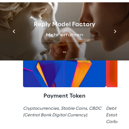
Dienstleistungen anzubieten und die 
Eintrittshürden zu senken.
Reply Model Factory
Mehr erfahren
Payment Token
Cryptocurrencies, Stable Coins, CBDC 
Debt & Bon
(Central Bank Digital Currency).
Estate Tok
Carbon Cre