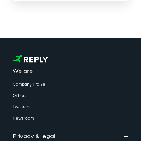
Erfahr
en Sie 
We are
mehr 
über
Company Profile
Digita
Offices
Investors
l 
Newsroom
Assets
Privacy & legal