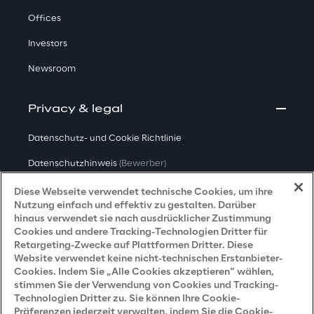
Offices
Investors
Newsroom
Privacy & legal
Datenschutz- und Cookie Richtlinie
Datenschutzhinweis
(Bewerber)
Datenschutzhinweis
(Kunden)
Diese Webseite verwendet technische Cookies, um ihre
Nutzung einfach und effektiv zu gestalten. Darüber
Datenschutzhinweis
(Dienstleister)
hinaus verwendet sie nach ausdrücklicher Zustimmung
Cookies und andere Tracking-Technologien Dritter für
Datenschutzhinweis
(Marketing)
Retargeting-Zwecke auf Plattformen Dritter. Diese
Website verwendet keine nicht-technischen Erstanbieter-
Grundsatzerklärung - LKSG
(Deutschland)
Cookies. Indem Sie „Alle Cookies akzeptieren“ wählen,
stimmen Sie der Verwendung von Cookies und Tracking-
Accessibility Statement
Technologien Dritter zu. Sie können Ihre Cookie-
Präferenzen jederzeit verwalten, indem Sie die Cookie-