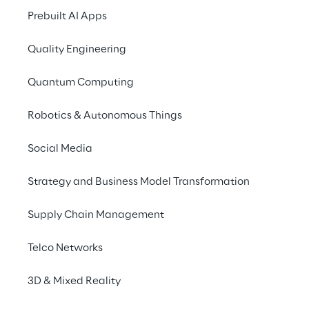
um KI-getriebenen 
Prebuilt AI Apps
Fortschritt zu 
ermöglichen
Quality Engineering
Quantum Computing
Robotics & Autonomous Things
DAS SZENARIO
Wachsender 
Social Media
Datenbedarf durch 
Strategy and Business Model Transformation
intelligente 
Anwendungen
Supply Chain Management
Telco Networks
KI ist ein Katalysator. Sie erlaubt es 
Unternehmen, schneller und personalisierter 
3D & Mixed Reality
zu agieren und fördert Innovation. Doch 