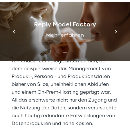
dafür sind Daten in ausreichender Menge 
und Qualität unerlässlich. Dieser 
„Datenhunger“ der intelligenten 
Anwendungen wächst mit ihrer Komplexität 
Reply Model Factory
laufend und wird für viele Unternehmen zur 
Mehr erfahren
Herausforderung.
Auch für unseren Kunden, ein weltweit 
führendes Technologieunternehmen, bei 
dem beispielsweise das Management von 
Produkt-, Personal- und Produktionsdaten 
bisher von Silos, uneinheitlichen Abläufen 
und einem On-Prem-Hosting geprägt war. 
All das erschwerte nicht nur den Zugang und 
die Nutzung der Daten, sondern verursachte 
auch häufig redundante Entwicklungen von 
Datenprodukten und hohe Kosten.