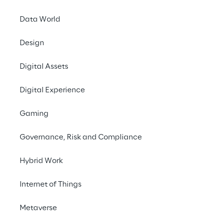
Ansatz folgt und den reibungslosen 
Datenaustausch und die effiziente Nutzung 
Data World
dieser fördert.
Design
Digital Assets
#Data Mesh
#Big Data
Digital Experience
#Governance
Gaming
#AI
Governance, Risk and Compliance
Hybrid Work
Internet of Things
DIE HERAUSFORDERUNG
Datensilos überwinden, 
Metaverse