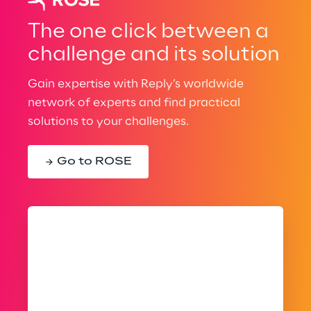
The one click between a
challenge and its solution
Gain expertise with Reply’s worldwide
network of experts and find practical
solutions to your challenges.
Go to ROSE