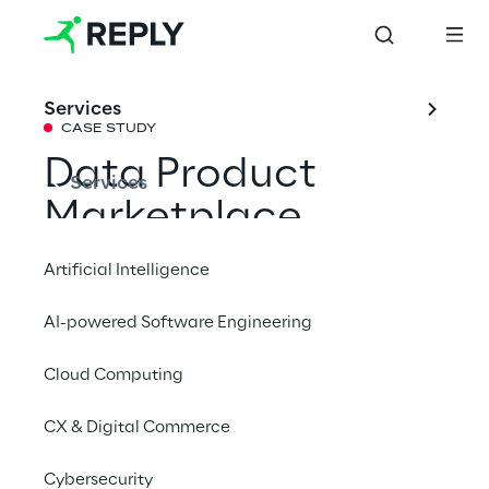
Services
CASE STUDY
Data Product 
Services
Marketplace 
fördert die 
Artificial Intelligence
Nutzung von KI
AI-powered Software Engineering
Cloud Computing
Ein weltweit führendes 
Technologieunternehmen profitiert dank der 
CX & Digital Commerce
Beratung von Data Reply nun von einer Self-
Service-Plattform, die dem Data Mesh-
Cybersecurity