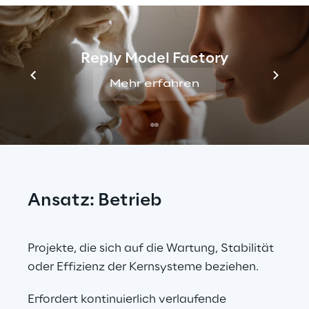
dualer Ansatz erforderlich ist: Je nach 
Einsatzgebiet ist ein anderer 
Sicherheitsansatz erforderlich. Aus diesem 
Reply Model Factory
Grund haben wir zwei verschiedene 
Paradigmen entwickelt: Core und Pervasive 
Mehr erfahren
Security.
Ansatz: Betrieb
Projekte, die sich auf die Wartung, Stabilität 
oder Effizienz der Kernsysteme beziehen.
Erfordert kontinuierlich verlaufende 