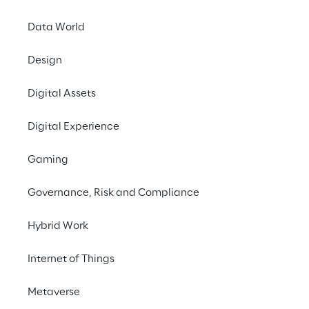
Services integriert.
Data World
Whitepaper herunterladen
Design
Digital Assets
#Cybersecurity
#Agile
Digital Experience
#DevSecOps
#DigitalTransformation
Gaming
Governance, Risk and Compliance
INDEX
Hybrid Work
Der Kontext
Internet of Things
Metaverse
Über Pervasive