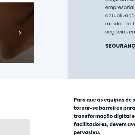
nais e de 
empresarial
dade de 
actualizaçõ
rápida" de T
Prebuilt AI A
negócios em
Descubra ma
SEGURANÇ
Para que as equipas de 
tornar-se barreiras para
transformação digital e,
facilitadores, devem av
pervasiva.