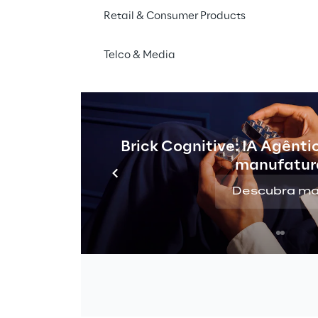
Retail & Consumer Products
Telco & Media
Brick Cognitive: IA Agênti
manufatur
Descubra ma
Compreender a transformação digita
é fundamental para distinguir a nec
abordagem à segurança cibernética
Inspirado por uma abordagem dupla às 