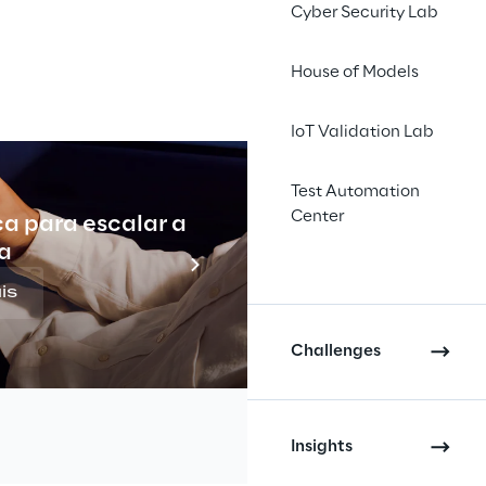
Cyber Security Lab
INDEX
House of Models
IoT Validation Lab
Test Automation
Center
ca para escalar a
Indu
a
is
Challenges
l e as tendências relacionadas 
essidade de uma nova 
.
Insights
iniciativas de TI (“Renovar” o 