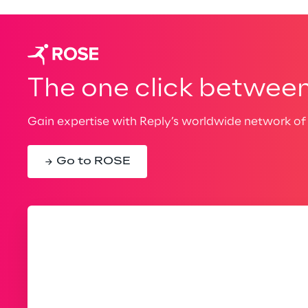
The one click between 
Gain expertise with Reply’s worldwide network of 
Go to ROSE