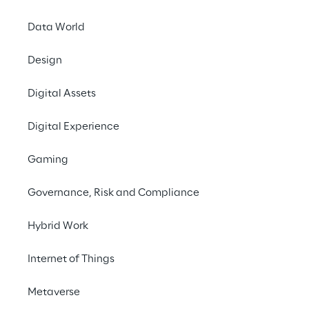
Data World
O Contexto
Design
Digital Assets
Sobre Pervasive
Digital Experience
Como podemos ajudar
Gaming
Governance, Risk and Compliance
Hybrid Work
O Contexto
Internet of Things
Metaverse