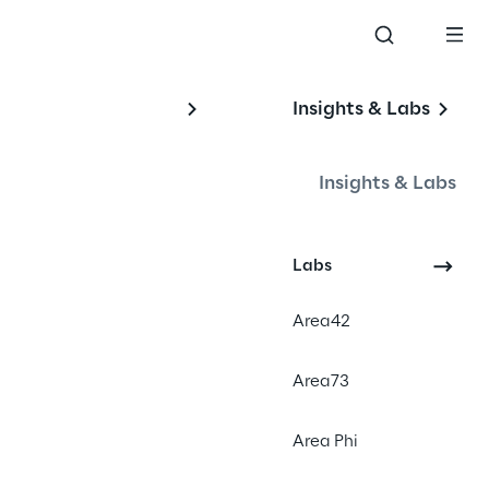
Insights & Labs
Insights & Labs
#Cybersecurity
Labs
#Agile
#DevSecOps
Area42
#DigitalTransformation
Area73
Area Phi