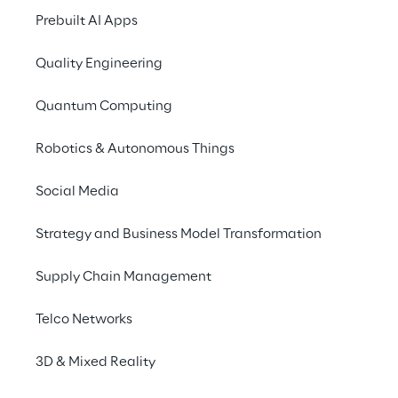
Prebuilt AI Apps
Quality Engineering
Quantum Computing
Robotics & Autonomous Things
Social Media
Strategy and Business Model Transformation
Supply Chain Management
Abordagem: Renovar
Telco Networks
Projectos relacionados com a ma
3D & Mixed Reality
estabilidade ou eficiência do sist