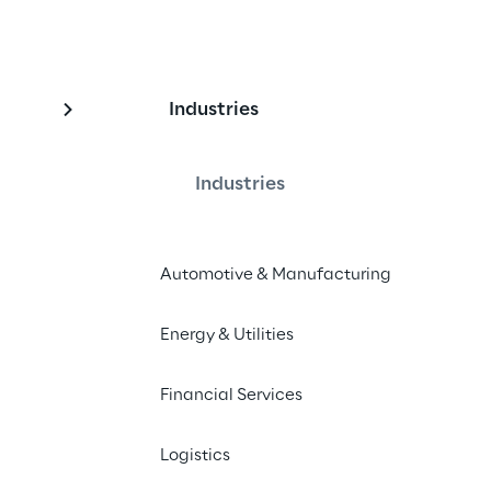
Industries
ervasiva
Industries
rança Pervasiva, criado por 
y, aproveita as suas experiências 
Automotive & Manufacturing
 de transformação digital 
egurança em diferentes setores
Energy & Utilities
Financial Services
licação técnica
Logistics