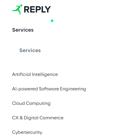
WHITE PAPER
Services
Segurança p
Services
O paradigma da Segu
especialistas da Repl
Artificial Intelligence
para liderar desafios
AI-powered Software Engineering
relacionados com a s
Cloud Computing
Transferir a Pub
CX & Digital Commerce
Cybersecurity