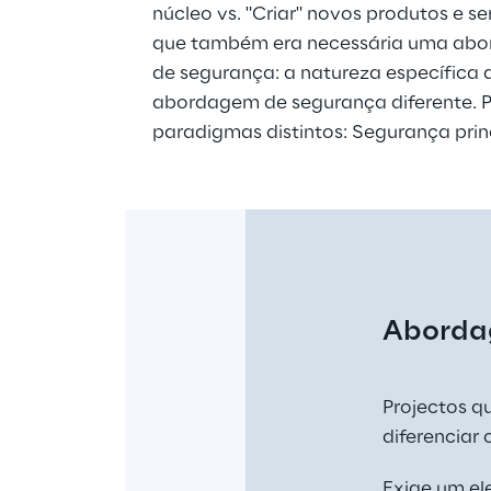
núcleo vs. "Criar" novos produtos e s
que também era necessária uma abor
de segurança: a natureza específica 
abordagem de segurança diferente. Por
paradigmas distintos: Segurança prin
Abordag
Projectos q
nutenção, 
diferenciar 
ema central.
Exige um el