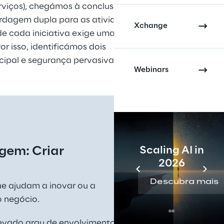
erviços), chegámos à conclusão de 
dagem dupla para as atividades 
Xchange
de cada iniciativa exige uma 
 isso, identificámos dois 
cipal e segurança pervasiva.
Webinars
em: Criar
Scaling AI in
2026
Descubra mais
ue ajudam a inovar ou a 
o negócio.
evado grau de envolvimento 