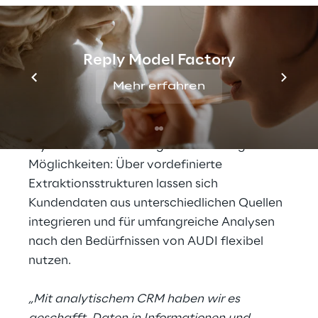
Daten und beeinträchtigte deshalb die
Systemperformance“, skizziert Christian
Bauer, Kunden- und Handelssysteme –
Reply Model Factory
Analytik bei AUDI, die Ausgangssituation.
Mehr erfahren
Dagegen boten analytisches CRM von SAP
auf Basis von mySAP™ Customer
Relationship Management (mySAP CRM) und
mySAP Business Intelligence vielfältige
Möglichkeiten: Über vordefinierte
Extraktionsstrukturen lassen sich
Kundendaten aus unterschiedlichen Quellen
integrieren und für umfangreiche Analysen
nach den Bedürfnissen von AUDI flexibel
nutzen.
„Mit analytischem CRM haben wir es