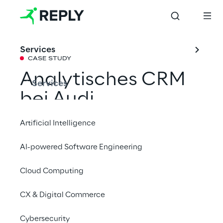
Services
CASE STUDY
Analytisches CRM
Services
bei Audi
Artificial Intelligence
Mit einem Freund teilen
AI-powered Software Engineering
Cloud Computing
SAP
CX & Digital Commerce
AUDI hat es sich zum Ziel gesetzt, dass jeder
Cybersecurity