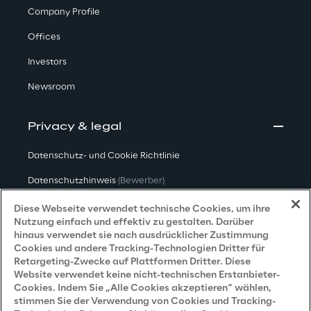
Company Profile
Offices
Investors
Newsroom
Privacy & legal
Datenschutz- und Cookie Richtlinie
Datenschutzhinweis
(Bewerber)
Datenschutzhinweis
(Kunden)
Diese Webseite verwendet technische Cookies, um ihre
Nutzung einfach und effektiv zu gestalten. Darüber
Datenschutzhinweis
(Dienstleister)
hinaus verwendet sie nach ausdrücklicher Zustimmung
Cookies und andere Tracking-Technologien Dritter für
Datenschutzhinweis
(Marketing)
Retargeting-Zwecke auf Plattformen Dritter. Diese
Website verwendet keine nicht-technischen Erstanbieter-
Grundsatzerklärung - LKSG
(Deutschland)
Cookies. Indem Sie „Alle Cookies akzeptieren“ wählen,
stimmen Sie der Verwendung von Cookies und Tracking-
Accessibility Statement