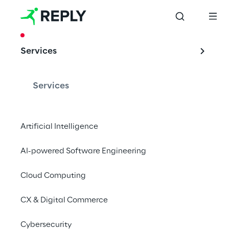
CASE STUDY
Services
Oracle HCM als 
Kompass für 
Services
Veränderungen
Artificial Intelligence
AI-powered Software Engineering
Eine Reise zur digitalen Transformation im 
Personalbereich
Cloud Computing
mit Abstimmung von HR-Prozessen in 32 
CX & Digital Commerce
Ländern
Cybersecurity