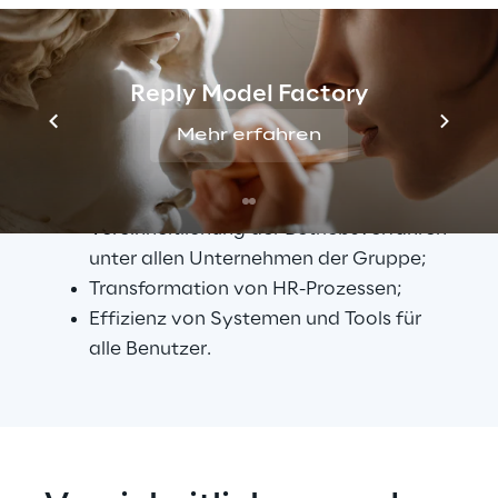
Die wichtigsten Ziele des 
Projekts zur 
digitalen HR-Transformation
 lauten:
Reply Model Factory
Rationalisierung der zur Unterstützung 
Mehr erfahren
der Personalverwaltung verwendeten 
Tools durch Beseitigung redundanter 
Tools;
Vereinheitlichung der Betriebsverfahren 
unter allen Unternehmen der Gruppe;
Transformation von HR-Prozessen;
Effizienz von Systemen und Tools für 
alle Benutzer.