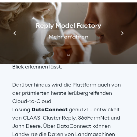
Datenübertragungssystem
, das bei 
entsprechend ausgerüsteten 
Landmaschinen den Abruf und das 
Reply Model Factory
Dokumentieren von Arbeitsdaten, 
Fahrspuren und Ertragsdaten ermöglicht. Ein 
Mehr erfahren
weiteres Beispiel ist die CLAAS-eigene 
Fleet 
View App
, die Endkunden unter anderem die 
Position aller Maschinen im Feld auf einen 
Blick erkennen lässt.
Darüber hinaus wird die Plattform auch von 
der prämierten herstellerübergreifenden 
Cloud-to-Cloud 
Lösung 
DataConnect 
genutzt – entwickelt 
von CLAAS, Cluster Reply, 365FarmNet und 
John Deere. Über DataConnect können 
Landwirte die Daten von Landmaschinen 