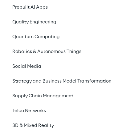
sich die Geschwindigkeit und Skalierbarkeit 
Prebuilt AI Apps
gewährleisten, die beispielsweise für die 
Erntemonate nötig ist
“, erklärt Sven 
Quality Engineering
Holbrügge, Teamleiter Machine 
Communication / IoT bei CLAAS.
Quantum Computing
Robotics & Autonomous Things
Social Media
Telematics, 
Strategy and Business Model Transformation
Flottenübersicht und 
Dataconnect
Supply Chain Management
Telco Networks
Zu den Anwendungen, die sich über die 
Plattform austauschen, gehört die CLAAS-
3D & Mixed Reality
Entwicklung 
Telematics, ein digitales 