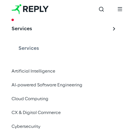
CASE STUDY
Services
CLAAS: "Cloud 
first" für die 
Services
Feldlogistik
Artificial Intelligence
AI-powered Software Engineering
Cluster Reply unterstützte mit dem Aufbau 
einer IoT Plattform in Microsoft Azure bei der 
Cloud Computing
Verknüpfung verschiedener Dienste
CX & Digital Commerce
Cybersecurity