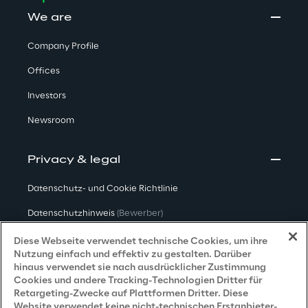
We are
Company Profile
Offices
Investors
Newsroom
Privacy & legal
Datenschutz- und Cookie Richtlinie
Datenschutzhinweis
(Bewerber)
Datenschutzhinweis
(Kunden)
Diese Webseite verwendet technische Cookies, um ihre
Nutzung einfach und effektiv zu gestalten. Darüber
Datenschutzhinweis
(Dienstleister)
hinaus verwendet sie nach ausdrücklicher Zustimmung
Cookies und andere Tracking-Technologien Dritter für
Datenschutzhinweis
(Marketing)
Retargeting-Zwecke auf Plattformen Dritter. Diese
Website verwendet keine nicht-technischen Erstanbieter-