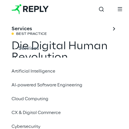
Services
BEST PRACTICE
Die Digital Human 
Services
Revolution
Artificial Intelligence
Entdecken Sie MARGO-T, den virtuellen 
AI-powered Software Engineering
Assistenten der nächsten Generation von 
Machine Learning Reply, der bereit ist, alle 
Cloud Computing
Ihre Fragen zu beantworten.
CX & Digital Commerce
#Artificial Intelligence
Cybersecurity