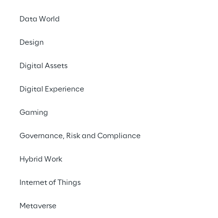
#Digital Humans
#Natural Language Generation
Data World
Design
Digital Assets
Digital Experience
Gaming
Governance, Risk and Compliance
Hybrid Work
Internet of Things
MARGO-T ist ein virtueller Assistent, der Sie 
Metaverse