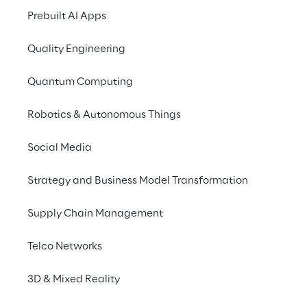
verkürzen und die 
Prebuilt AI Apps
Mitarbeiter von 
repetitiven Aufgaben zu 
Quality Engineering
entlasten? Für Haba 
Quantum Computing
dank der Robotic Process 
Robotics & Autonomous Things
Automation-Lösung von 
Leavise Reply ein 
Social Media
Kinderspiel.
Strategy and Business Model Transformation
Supply Chain Management
Telco Networks
DIE AUSGANGSSITUATION
Backlog bei der 
3D & Mixed Reality
Bestellabwicklung 