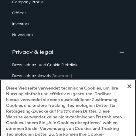
Company Profile
Offices
Investors
Newsroom
Privacy & legal
Datenschutz- und Cookie Richtlinie
Datenschutzhinweis
(Bewerber)
Datenschutzhinweis
(Kunden)
Diese Webseite verwendet technische Cookies, um ihre
Nutzung einfach und effektiv zu gestalten. Darüber
Datenschutzhinweis
(Dienstleister)
hinaus verwendet sie nach ausdrücklicher Zustimmung
Cookies und andere Tracking-Technologien Dritter für
Datenschutzhinweis
(Marketing)
Retargeting-Zwecke auf Plattformen Dritter. Diese
Website verwendet keine nicht-technischen Erstanbieter-
Grundsatzerklärung - LKSG
(Deutschland)
Cookies. Indem Sie „Alle Cookies akzeptieren“ wählen,
stimmen Sie der Verwendung von Cookies und Tracking-
Accessibility Statement
Technologien Dritter zu. Sie können Ihre Cookie-