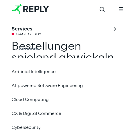
Services
CASE STUDY
Bestellungen 
Services
spielend abwickeln 
dank RPA
Artificial Intelligence
AI-powered Software Engineering
Der Spielwarenhersteller Haba hat seinen 
Bestellprozess mit der Unterstützung von 
Cloud Computing
Leadvise Reply automatisiert, um künftig 
CX & Digital Commerce
einen Backlog vermeiden und Peaks besser 
abfangen zu können.
Cybersecurity