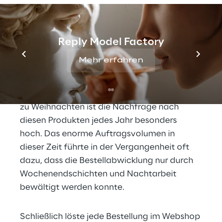
vermeiden
Die Haba Familygroup ist ein deutscher 
Reply Model Factory
Spielwarenhersteller, dessen Produktpalette 
Mehr erfahren
Holz- und Textilspielwaren, Brett- und 
Kartenspiele, Puzzles, Bücher, Möbel und 
Kinderzimmer-Accessoires umfasst. Gerade 
zu Weihnachten ist die Nachfrage nach 
diesen Produkten jedes Jahr besonders 
hoch. Das enorme Auftragsvolumen in 
dieser Zeit führte in der Vergangenheit oft 
dazu, dass die Bestellabwicklung nur durch 
Wochenendschichten und Nachtarbeit 
bewältigt werden konnte.
Schließlich löste jede Bestellung im Webshop 