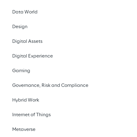
Data World
#Robotic Process Automation
#Ordering process
Design
#Toy manufacturer
Digital Assets
#Retail
Digital Experience
Gaming
Governance, Risk and Compliance
DAS PROJEKT AUF EINEN BLICK
Hybrid Work
Manuelle Bestellprozesse 
Internet of Things
automatisieren, um die 
Bearbeitungszeit zu 
Metaverse