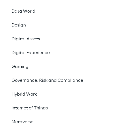
Experience in
Data World
Europa
Design
Digital Assets
Mit einem Freund teilen
Digital Experience
SAP
Gaming
Governance, Risk and Compliance
09. Februar 2024
Hybrid Work
Im
PAC RADAR „Führende Anbieter von
SAP Services in Europa und Deutschland
Internet of Things
2024“
, einer Branchenstudie des
unabhängigen Forschungs- und
Metaverse
Beratungsunternehmens PAC (Pierre Audoin