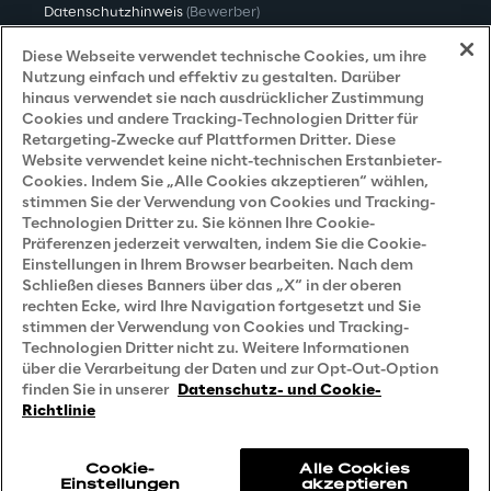
Datenschutzhinweis
(Bewerber)
Datenschutzhinweis
(Kunden)
Diese Webseite verwendet technische Cookies, um ihre
Nutzung einfach und effektiv zu gestalten. Darüber
Datenschutzhinweis
(Dienstleister)
hinaus verwendet sie nach ausdrücklicher Zustimmung
Cookies und andere Tracking-Technologien Dritter für
Datenschutzhinweis
(Marketing)
Retargeting-Zwecke auf Plattformen Dritter. Diese
Website verwendet keine nicht-technischen Erstanbieter-
Grundsatzerklärung - LKSG
(Deutschland)
Cookies. Indem Sie „Alle Cookies akzeptieren“ wählen,
stimmen Sie der Verwendung von Cookies und Tracking-
Accessibility Statement
Technologien Dritter zu. Sie können Ihre Cookie-
Präferenzen jederzeit verwalten, indem Sie die Cookie-
Einstellungen in Ihrem Browser bearbeiten. Nach dem
Schließen dieses Banners über das „X“ in der oberen
Careers
rechten Ecke, wird Ihre Navigation fortgesetzt und Sie
stimmen der Verwendung von Cookies und Tracking-
Contacts
Technologien Dritter nicht zu. Weitere Informationen
über die Verarbeitung der Daten und zur Opt-Out-Option
finden Sie in unserer
Datenschutz- und Cookie-
Richtlinie
Cookie-
Alle Cookies
Einstellungen
akzeptieren
Reply © 2026