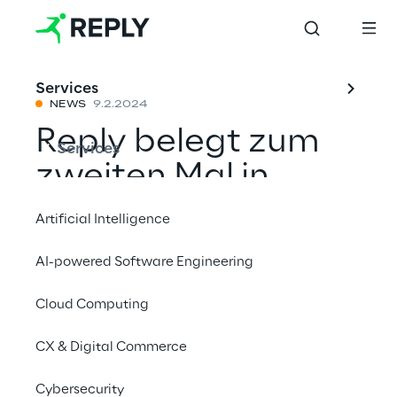
Services
NEWS
9.2.2024
Reply belegt zum
Services
zweiten Mal in
Folge den
Artificial Intelligence
Spitzenplatz im
AI-powered Software Engineering
PAC RADAR für SAP
Cloud Computing
Service Anbieter
und ist führend für
CX & Digital Commerce
SAP Customer
Cybersecurity