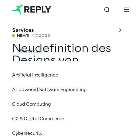
Services
NEWS
4.7.2023
Neudefinition des
Services
Designs von
Keramikfliesen mit
Artificial Intelligence
AI
AI-powered Software Engineering
Cloud Computing
Mit einem Freund teilen
CX & Digital Commerce
google_cloud_page
Cybersecurity