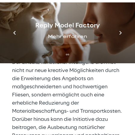
Kreativität und Umweltauswirkungen zu
verbessern. Die Zusammenarbeit mit dem
Studio ACPV ARCHITECTS trug zu einer
Reply Model Factory
perfekten Verschmelzung von Ästhetik und
Mehr erfahren
Technologie bei und ermöglichte die
Schaffung einzigartig gestalteter Produkte.
Der Einsatz künstlicher Intelligenz eröffnet
nicht nur neue kreative Möglichkeiten durch
die Erweiterung des Angebots an
maßgeschneiderten und hochwertigen
Fliesen, sondern ermöglicht auch eine
erhebliche Reduzierung der
Materialbeschaffungs- und Transportkosten.
Darüber hinaus kann die Initiative dazu
beitragen, die Ausbeutung natürlicher