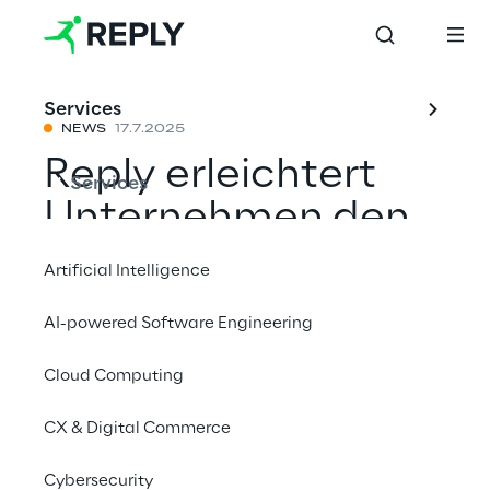
Services
NEWS
17.7.2025
Reply erleichtert
Services
Unternehmen den
Zugang zu
Artificial Intelligence
generativer KI mit
AI-powered Software Engineering
„Prebuilt AI Apps“
Cloud Computing
CX & Digital Commerce
Mit einem Freund teilen
Cybersecurity