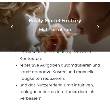
Apps“
die Produktivität in wissensintensiven
Bereichen wie dem Personalwesen, dem
Reply Model Factory
Einkauf und der Compliance steigern,
Mehr erfahren
Entscheidungen schneller treffen, etwa
durch KI-gestützte Analyse und
Zusammenfassung komplexer
Dokumente in branchenspezifischen
Kontexten,
repetitive Aufgaben automatisieren und
somit operative Kosten und manuelle
Tätigkeiten reduzieren,
und das Nutzererlebnis mit intuitiven,
dialogorientierten Interfaces deutlich
verbessern.