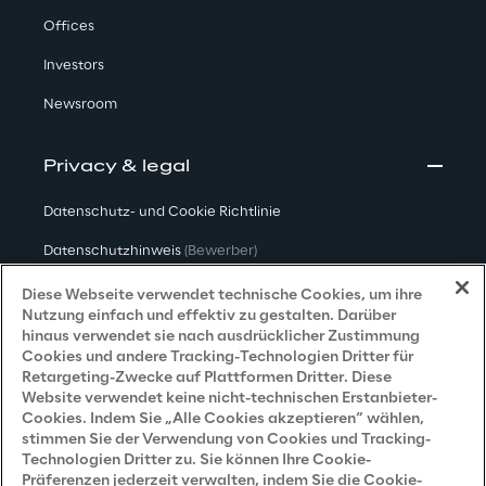
Offices
Investors
Newsroom
Privacy & legal
Datenschutz- und Cookie Richtlinie
Datenschutzhinweis
(Bewerber)
Datenschutzhinweis
(Kunden)
Diese Webseite verwendet technische Cookies, um ihre
Nutzung einfach und effektiv zu gestalten. Darüber
Datenschutzhinweis
(Dienstleister)
hinaus verwendet sie nach ausdrücklicher Zustimmung
Cookies und andere Tracking-Technologien Dritter für
Datenschutzhinweis
(Marketing)
Retargeting-Zwecke auf Plattformen Dritter. Diese
Website verwendet keine nicht-technischen Erstanbieter-
Grundsatzerklärung - LKSG
(Deutschland)
Cookies. Indem Sie „Alle Cookies akzeptieren“ wählen,
stimmen Sie der Verwendung von Cookies und Tracking-
Accessibility Statement
Technologien Dritter zu. Sie können Ihre Cookie-
Präferenzen jederzeit verwalten, indem Sie die Cookie-