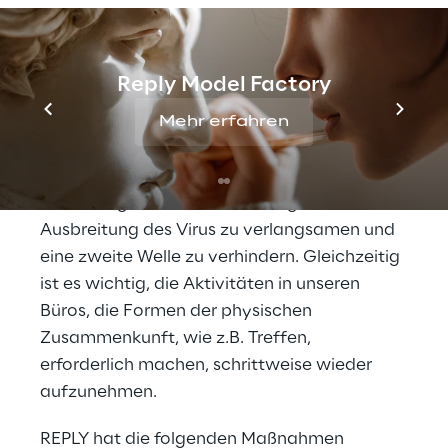
SICHERHEIT FÜR
KUNDEN UND
BESUCHER
Reply Model Factory
Mehr erfahren
Solange es keine Heilung oder Impfung
gegen COVID-19 gibt, bleibt Social
Distancing der wirksamste Weg, um die
Ausbreitung des Virus zu verlangsamen und
eine zweite Welle zu verhindern. Gleichzeitig
ist es wichtig, die Aktivitäten in unseren
Büros, die Formen der physischen
Zusammenkunft, wie z.B. Treffen,
erforderlich machen, schrittweise wieder
aufzunehmen.
REPLY hat die folgenden Maßnahmen