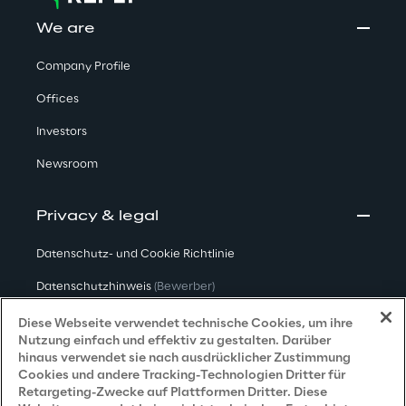
We are
Company Profile
Offices
Investors
Newsroom
Privacy & legal
Datenschutz- und Cookie Richtlinie
Datenschutzhinweis
(Bewerber)
Datenschutzhinweis
(Kunden)
Diese Webseite verwendet technische Cookies, um ihre
Nutzung einfach und effektiv zu gestalten. Darüber
Datenschutzhinweis
(Dienstleister)
hinaus verwendet sie nach ausdrücklicher Zustimmung
Cookies und andere Tracking-Technologien Dritter für
Datenschutzhinweis
(Marketing)
Retargeting-Zwecke auf Plattformen Dritter. Diese