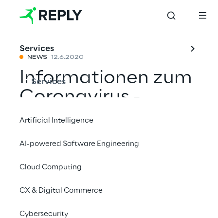
Services
NEWS
12.6.2020
Informationen zum
Services
Coronavirus -
Sicherheit Für
Artificial Intelligence
Kunden und
AI-powered Software Engineering
Besucher in
Cloud Computing
Unseren Büros
CX & Digital Commerce
Mit einem Freund teilen
Cybersecurity