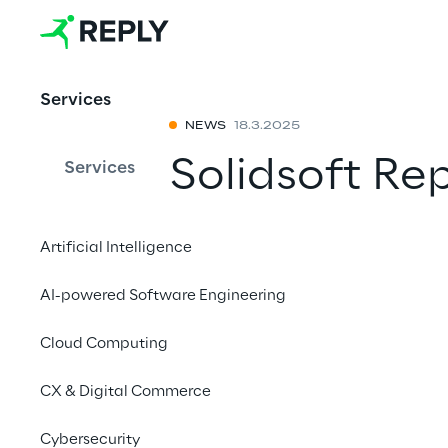
Services
NEWS
18.3.2025
Solidsoft Rep
Services
das Hellenic
Artificial Intelligence
System in di
AI-powered Software Engineering
zur Arzneimit
Cloud Computing
Mit einem Freu
CX & Digital Commerce
Cybersecurity