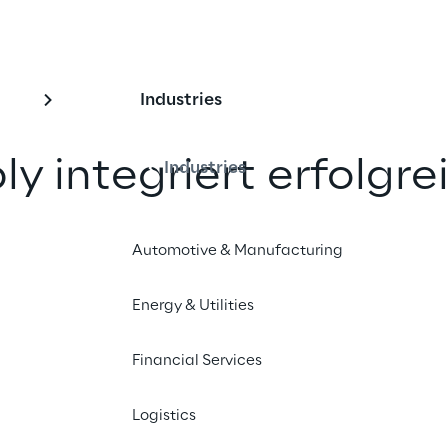
Industries
ly integriert erfolgre
Industries
 Medicines Verificati
Automotive & Manufacturing
e europäische Plattf
telverifizierung
Energy & Utilities
Financial Services
nd teilen
Logistics