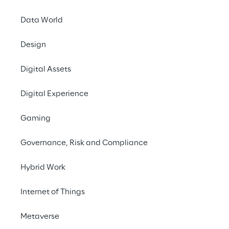
18 März 2025
Data World
Design
Solidsoft Reply
ist au
und hat in Zusammena
Digital Assets
griechische Hellenic
integriert und planm
Digital Experience
Sicherheitsinfrastru
Bedrohung durch gefä
Gaming
Das HMVS ist seit Fe
Governance, Risk and Compliance
Großhändler im ganzen
Erstattungssystem in
Hybrid Work
um alle regulatorisc
Internet of Things
reibungslosen Überga
Metaverse
David Eccles, Partner