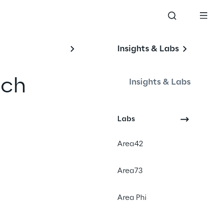
Insights & Labs
ich
Insights & Labs
on
Labs
orm
Area42
Area73
HealthcareTechnology
PharmaceuticalSecurity
Area Phi