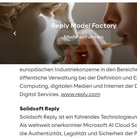
Reply Model Factory
Mehr erfahren
Reply
Reply [EXM, STAR: REY, ISIN: IT0005282865] ist
Kommunikationskanälen und digitalen Medien. 
europäischen Industriekonzerne in den Bereich
öffentliche Verwaltung bei der Definition und
Computing, digitalen Medien und Internet der 
Digital Services.
www.reply.com
Solidsoft Reply
Solidsoft Reply ist ein führendes Technologieu
Als weltweit anerkannter Microsoft AI Cloud So
die Authentizität, Legalität und Sicherheit de