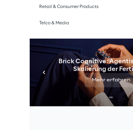
Retail & Consumer Products
Telco & Media
f Cloud-basierte Lösungen in der Microsoft Azure-Umge
rbeit mit der Hellenic Medicines Verification Organis
 Medicines Verification System (HMVS) erfolgreich in d
äßig eingeführt. Diese Entwicklung stärkt die pharmaze
ktur in Griechenland und schützt die Bevölkerung vor d
Brick Cognitive: Agentis
lschte Arzneimittel.
Skalierung der Fer
Mehr erfahren
bruar 2025 voll funktionsfähig und vernetzt rund 10.50
 Land. Ein Vorteil des Systems ist, dass es in das nati
tegriert ist. Solidsoft Reply hat eng mit dem HMVO z
hen, technologischen und operativen Anforderungen zu e
ng zu gewährleisten.
 bei Solidsoft Reply, betont: „Wir sind stolz darauf, di