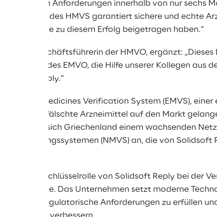
 die strengen Anforderungen innerhalb von nur sechs Mo
lementierung des HMVS garantiert sichere und echte Arz
ken allen, die zu diesem Erfolg beigetragen haben.“
ulou, Geschäftsführerin der HMVO, ergänzt: „Dieses P
terstützung des EMVO, die Hilfe unserer Kollegen aus
Solidsoft Reply.“
s European Medicines Verification System (EMVS), eine
dert, dass gefälschte Arzneimittel auf den Markt gelange
rung schließt sich Griechenland einem wachsenden Net
elverifizierungssystemen (NMVS) an, die von Solidsoft 
streicht die Schlüsselrolle von Solidsoft Reply bei der V
heitssysteme. Das Unternehmen setzt moderne Technol
u erhöhen, regulatorische Anforderungen zu erfüllen und
ferketten zu verbessern.