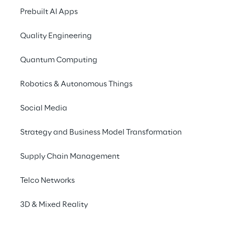
unterstützt zu haben,
Prebuilt AI Apps
Die erfolgreiche Imp
Griechenland. Wir dan
Quality Engineering
Ioanna Kontomanolopo
Quantum Computing
möglich durch die Un
und unseres Partners 
Robotics & Autonomous Things
Das HMVS ist Teil de
Social Media
Plattform, die verhin
erfolgreichen Einfüh
Strategy and Business Model Transformation
nationalen Arzneimitt
Supply Chain Management
werden.
Telco Networks
Diese Initiative unter
europäischen Gesund
3D & Mixed Reality
Patientensicherheit z
pharmazeutischer Lie