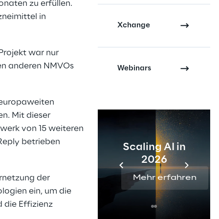
naten zu erfüllen.
neimittel in
Xchange
rojekt war nur
 den anderen NMVOs
Webinars
r europaweiten
n. Mit dieser
zwerk von 15 weiteren
Reply betrieben
Scaling AI in
2026
ernetzung der
Mehr erfahren
ogien ein, um die
 die Effizienz