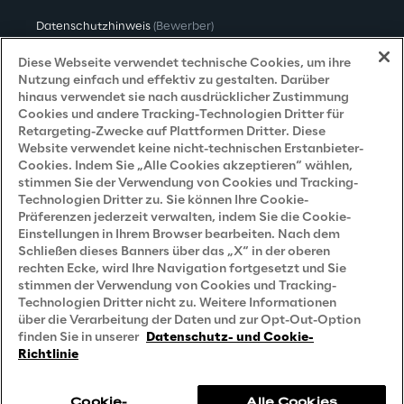
Datenschutzhinweis
(Bewerber)
Datenschutzhinweis
(Kunden)
Diese Webseite verwendet technische Cookies, um ihre
Nutzung einfach und effektiv zu gestalten. Darüber
Datenschutzhinweis
(Dienstleister)
hinaus verwendet sie nach ausdrücklicher Zustimmung
Cookies und andere Tracking-Technologien Dritter für
Datenschutzhinweis
(Marketing)
Retargeting-Zwecke auf Plattformen Dritter. Diese
Website verwendet keine nicht-technischen Erstanbieter-
Grundsatzerklärung - LKSG
(Deutschland)
Cookies. Indem Sie „Alle Cookies akzeptieren“ wählen,
stimmen Sie der Verwendung von Cookies und Tracking-
Accessibility Statement
Technologien Dritter zu. Sie können Ihre Cookie-
Präferenzen jederzeit verwalten, indem Sie die Cookie-
Einstellungen in Ihrem Browser bearbeiten. Nach dem
Schließen dieses Banners über das „X“ in der oberen
Careers
rechten Ecke, wird Ihre Navigation fortgesetzt und Sie
stimmen der Verwendung von Cookies und Tracking-
Contacts
Technologien Dritter nicht zu. Weitere Informationen
über die Verarbeitung der Daten und zur Opt-Out-Option
finden Sie in unserer
Datenschutz- und Cookie-
Richtlinie
Cookie-
Alle Cookies