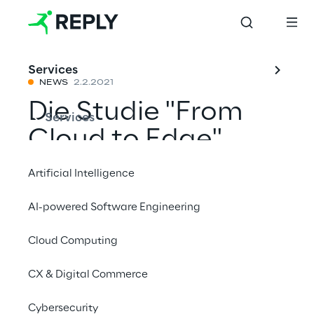
Services
NEWS
2.2.2021
Die Studie "From
Services
Cloud to Edge"
prognostiziert den
Artificial Intelligence
Aufstieg von Edge
AI-powered Software Engineering
Computing und
Cloud Computing
enthüllt die
wichtigsten Trends
CX & Digital Commerce
im Cloud-
Cybersecurity