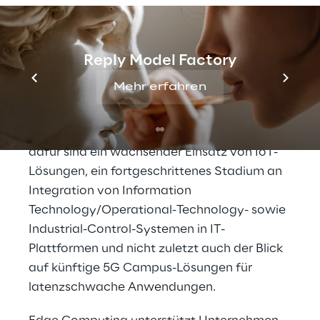
exponentiell wachsender Markt in allen
Ländern der "Europe-5" und der "Big-5" sein.
Deutschland steigt zum größten
Reply Model Factory
europäischen Markt für Cloud Computing
und Edge Computing auf, die USA etablieren
Mehr erfahren
sich als größter Markt weltweit.
Der Bedarf an Edge-Lösungen steigt. Gründe
dafür sind ein wachsender Einsatz von IoT-
Lösungen, ein fortgeschrittenes Stadium an
Integration von Information
Technology/Operational-Technology- sowie
Industrial-Control-Systemen in IT-
Plattformen und nicht zuletzt auch der Blick
auf künftige 5G Campus-Lösungen für
latenzschwache Anwendungen.