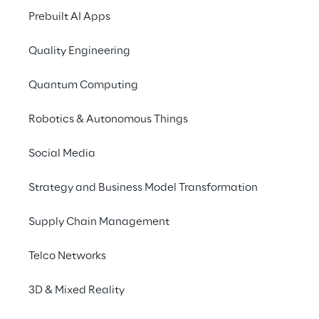
o mercado dominant
Prebuilt AI Apps
O uso crescente de s
Quality Engineering
da Tecnologia Operaci
como as futuras solu
Quantum Computing
necessidade de soluç
Robotics & Autonomous Things
Na verdade, a Comp
Social Media
que não podem ser re
conectividade, segur
Strategy and Business Model Transformation
As arquiteturas de 
Supply Chain Management
dados e reduzirão o
computação em nuvem
Telco Networks
autônomos, fábricas d
muito mais.
3D & Mixed Reality