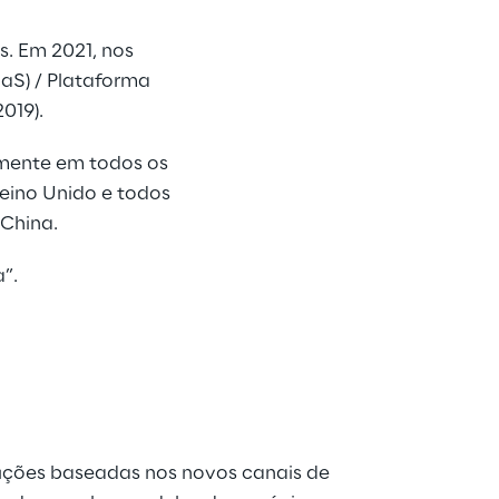
s. Em 2021, nos
aaS) / Plataforma
019).
mente em todos os
Reino Unido e todos
 China.
a”
.
luções baseadas nos novos canais de