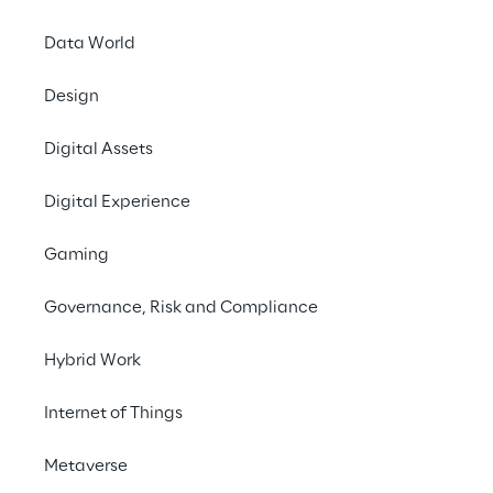
Data World
Design
2 de fevereiro de 20
Digital Assets
Em 2025, a Computaç
Computação de Borda
Digital Experience
nova pesquisa da Re
Gaming
dados Trend SONAR d
Governance, Risk and Compliance
A pesquisa explora 
Borda, nos países do 
Hybrid Work
Reino Unido, Brasil, 
Internet of Things
Nos próximos 5 cinco
exponencial em todos
Metaverse
europeu tanto para