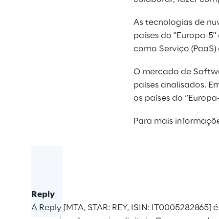
As tecnologias de nuv
países do "Europa-5" 
como Serviço (PaaS) c
O mercado de Softwa
países analisados. E
os países do “Europa
Para mais informaçõ
Reply
A Reply [MTA, STAR: REY, ISIN: IT0005282865]