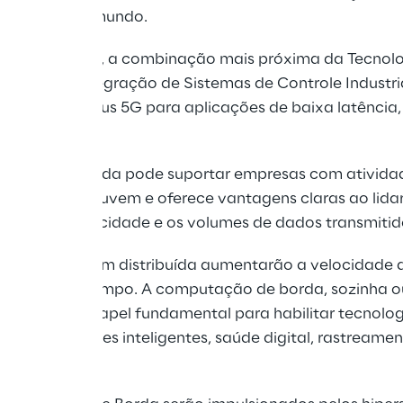
e em todo o mundo.
oluções de IoT, a combinação mais próxima da Tecnol
onal, e a integração de Sistemas de Controle Industria
ções de campus 5G para aplicações de baixa latência,
ões de borda.
utação de Borda pode suportar empresas com ativid
alizadas na nuvem e oferece vantagens claras ao lidar
ança ou privacidade e os volumes de dados transmiti
borda e de nuvem distribuída aumentarão a velocidade
 intervalo de tempo. A computação de borda, sozinha
, terá um papel fundamental para habilitar tecnolog
igitais, cidades inteligentes, saúde digital, rastreamen