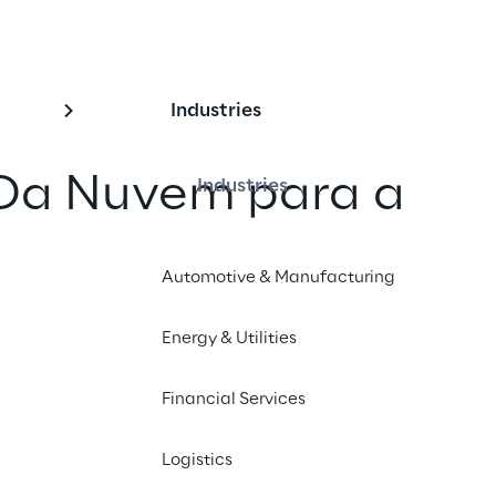
Industries
“Da Nuvem para a
Industries
ê a ascensão da
Automotive & Manufacturing
de Borda e revela a
endências no mercad
Energy & Utilities
ção em Nuvem
Financial Services
Logistics
com um amigo