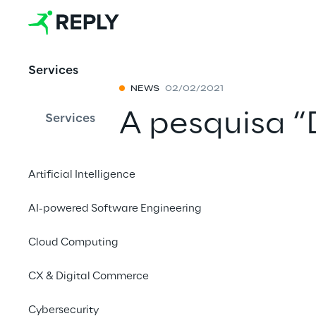
Services
NEWS
02/02/2021
A pesquisa 
Services
Borda” prev
Artificial Intelligence
Computação 
AI-powered Software Engineering
principais t
Cloud Computing
de Computa
CX & Digital Commerce
Compartilhar 
Cybersecurity