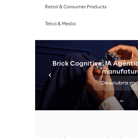
Retail & Consumer Products
Telco & Media
21
ão em Nuvem liderará o mercado de infraestrutura de
 se tornará um mercado em crescimento exponencial
Brick Cognitive: IA Agênti
ply
"Da Nuvem para a Borda"
, realizada pela plataform
manufatur
a Reply e com o suporte do Teknowlogy Group.
Descubra ma
o uso de ambas as tecnologias, Computação em Nuv
“Europa-5” (Itália, Alemanha, França, Holanda, Bélgica)
China, Índia) para entender a evolução do mercado.
 anos, a
Computação de Borda
será um mercado em 
 os países do "Europa-5" e "Big-5". A Alemanha será 
 Computação em Nuvem, quanto para Computação de 