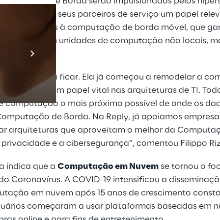
mo a Nuvem de Borda serão impulsionados pelos hiper
á às Telcos e seus parceiros de serviço um papel rele
almente graças à computação de borda móvel, que gar
utura local, com unidades de computação não locais,
Prebuilt AI A
e de celular.
Descubra ma
rda veio para ficar. Ela já começou a remodelar a c
esempenhar um papel vital nas arquiteturas de TI. Toda
de computação o mais próximo possível de onde os da
Computação de Borda. Na Reply, já apoiamos empresas
tar arquiteturas que aproveitam o melhor da Computa
privacidade e a cibersegurança”, comentou Filippo Ri
sa indica que a
Computação em Nuvem
se tornou o fo
 do Coronavírus. A COVID-19 intensificou a disseminaçã
utação em nuvem após 15 anos de crescimento consta
suários começaram a usar plataformas baseadas em 
ras online e para fins de entretenimento.