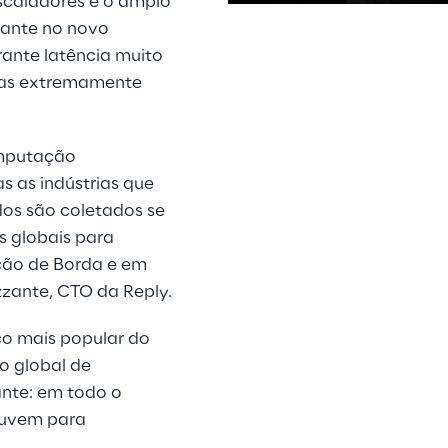
scaladores e o amplo
vante no novo
ante latência muito
 mas extremamente
pps
is
omputação
s as indústrias que
dos são coletados se
 globais para
ção de Borda e em
zzante, CTO da Reply.
co mais popular do
o global de
nte: em todo o
nuvem para