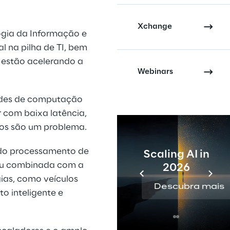
Xchange
ogia da Informação e
l na pilha de TI, bem
 estão acelerando a
Webinars
ades de computação
 com baixa latência,
dos são um problema.
 do processamento de
Scaling AI in
 ou combinada com a
2026
ias, como veículos
Descubra mais
to inteligente e