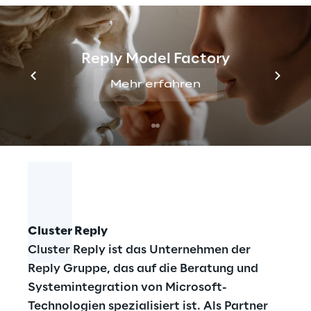
Cluster Reply
Arbeitsplatzbuchungs-App
, mit
der Unternehmen Arbeitsplatzressourcen
wie Arbeitsplätze und technische
Reply Model Factory
Ausstattung verwalten können. Die App wird
aktuell von sechs Kunden genutzt, die so
Mehr erfahren
hybride Arbeitsmodelle und agile Teamarbeit
mit flexiblen Working Space umsetzen
können.
Cluster Reply
Cluster Reply ist das Unternehmen der
Reply Gruppe, das auf die Beratung und
Systemintegration von Microsoft-
Technologien spezialisiert ist. Als Partner