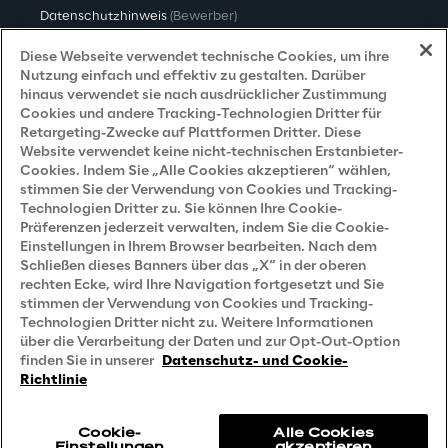
Datenschutzhinweis
(Bewerber)
Datenschutzhinweis
(Kunden)
Diese Webseite verwendet technische Cookies, um ihre
Nutzung einfach und effektiv zu gestalten. Darüber
Datenschutzhinweis
(Dienstleister)
hinaus verwendet sie nach ausdrücklicher Zustimmung
Cookies und andere Tracking-Technologien Dritter für
Datenschutzhinweis
(Marketing)
Retargeting-Zwecke auf Plattformen Dritter. Diese
Website verwendet keine nicht-technischen Erstanbieter-
Grundsatzerklärung - LKSG
(Deutschland)
Cookies. Indem Sie „Alle Cookies akzeptieren“ wählen,
stimmen Sie der Verwendung von Cookies und Tracking-
Accessibility Statement
Technologien Dritter zu. Sie können Ihre Cookie-
Präferenzen jederzeit verwalten, indem Sie die Cookie-
Einstellungen in Ihrem Browser bearbeiten. Nach dem
Schließen dieses Banners über das „X“ in der oberen
Careers
rechten Ecke, wird Ihre Navigation fortgesetzt und Sie
stimmen der Verwendung von Cookies und Tracking-
Contacts
Technologien Dritter nicht zu. Weitere Informationen
über die Verarbeitung der Daten und zur Opt-Out-Option
finden Sie in unserer
Datenschutz- und Cookie-
Richtlinie
Cookie-
Alle Cookies
Einstellungen
akzeptieren