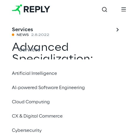
Services
NEWS
2.8.2022
Advanced
Services
Specialization:
Microsoft Low
Artificial Intelligence
Code Application
AI-powered Software Engineering
Development
Cloud Computing
CX & Digital Commerce
Mit einem Freund teilen
Cybersecurity