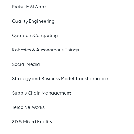
Realitäten und was gi
Prebuilt AI Apps
Die
Hamburger Xing
Quality Engineering
„Human Centered Desi
Bereich Extended Rea
Quantum Computing
Hamburg Events „
Wi
Impulsvortrag zum T
Robotics & Autonomous Things
Bereich Extended Rea
in digitalen Kleingru
Social Media
Transformation, mobil
Strategy and Business Model Transformation
Supply Chain Management
IMPULSVO
Telco Networks
09. Dezember 2021, 1
3D & Mixed Reality
Winterwonderland - 
Impulsvortrag: Desi