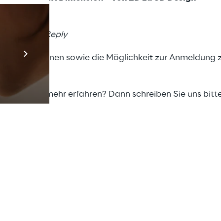
mann, Open Reply
Prebuilt AI App
re Informationen sowie die Möglichkeit zur Anmeldung
Mehr erfahren
r möchten mehr erfahren? Dann schreiben Sie uns bitt