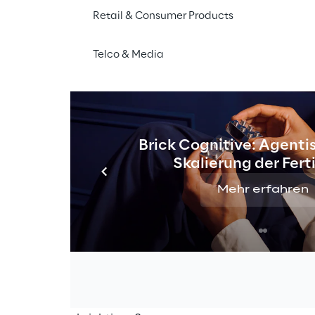
Retail & Consumer Products
Telco & Media
Brick Cognitive: Agentis
Skalierung der Fer
Mehr erfahren
y)
Anwendungen werden immer zahlreicher und werden b
en eingesetzt. Hinzu kommt das Konzept des „Metavers
spricht. Eine reibungslose User Experience zu schaffen, 
en Technologien vorantreibt, ist eine Herausforderung.
Designer
? Wie gelingt die
Gestaltung von Experience