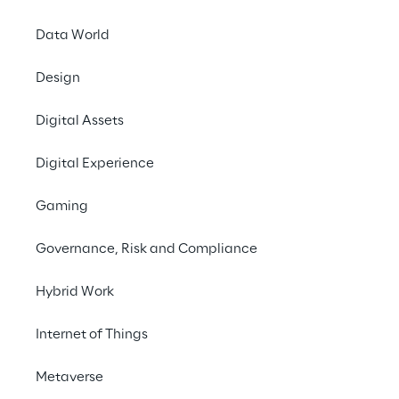
Data World
Design
Digital Assets
Digital Experience
09. Dezember 2021
Gaming
ONLINE
Governance, Risk and Compliance
XR (Extended Realit
Hybrid Work
Unternehmensbereich
digitales Erlebnis ver
Internet of Things
Bereich der immersiv
Metaverse
Entwicklung für UX 