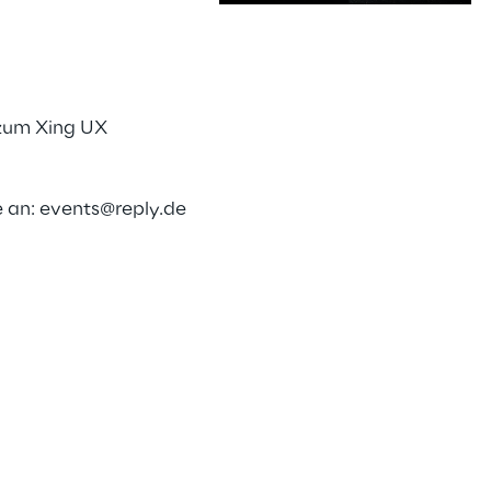
s
 zum Xing UX
e an:
events@reply.de