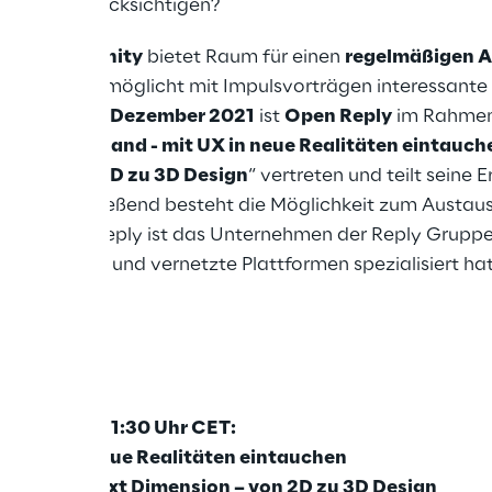
lt es zu berücksichtigen?
 UX Community
bietet Raum für einen
regelmäßigen 
gn“ und ermöglicht mit Impulsvorträgen interessante E
lity. Am
09. Dezember 2021
ist
Open Reply
im Rahmen 
nterwonderland - mit UX in neue Realitäten eintauch
hema „
Von 2D zu 3D Design
“ vertreten und teilt seine 
lity. Anschließend besteht die Möglichkeit zum Austa
ppen. Open Reply ist das Unternehmen der Reply Gruppe,
e Lösungen und vernetzte Plattformen spezialisiert hat
RTRAG
8:20 Uhr - 21:30 Uhr CET:
mit UX in neue Realitäten eintauchen
gning the next Dimension – von 2D zu 3D Design