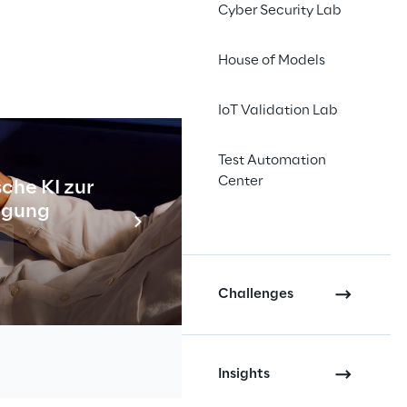
Cyber Security Lab
House of Models
IoT Validation Lab
Test Automation
Center
che KI zur
Industr
tigung
Meh
ereits in vielen
Challenges
e“, das ein neues
die gleichzeitig den
 Was bedeutet diese
Insights
im 3D-Raum, in neuen