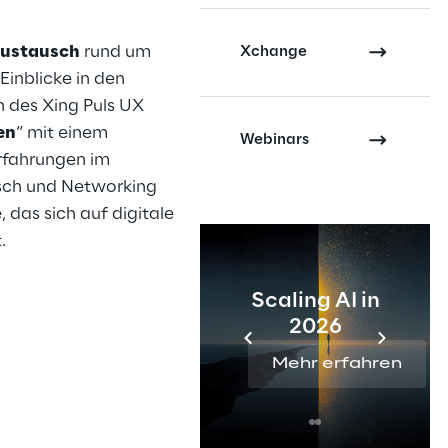
Austausch
rund um
Xchange
inblicke in den
des Xing Puls UX
en
“ mit einem
Webinars
Erfahrungen im
usch und Networking
 das sich auf digitale
.
Scaling AI in
2026
Mehr erfahren