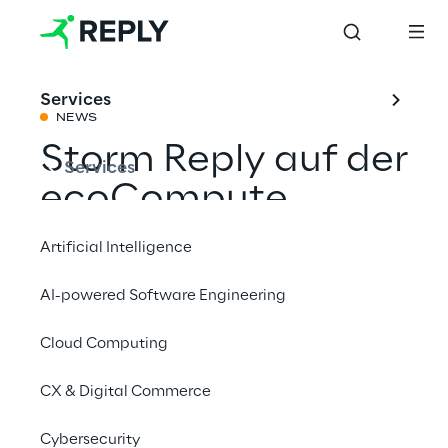
Services
NEWS
Storm Reply auf der
Services
ecoCompute
Conference 2025
Artificial Intelligence
AI-powered Software Engineering
Mit einem Freund teilen
Cloud Computing
Event
CX & Digital Commerce
Cybersecurity