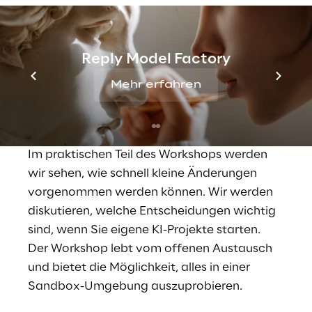
Idee ist, KI in diesem Zusammenhang
komplett zu ignorieren.
Anschließend untersuchen wir die aktuellen
Reply Model Factory
Auswirkungen von KI und diskutieren, ob und
wie diese gemessen werden können. Wir
Mehr erfahren
werden uns auch mit den Problemen
befassen, die in diesem Zusammenhang
auftreten.
Im praktischen Teil des Workshops werden
wir sehen, wie schnell kleine Änderungen
vorgenommen werden können. Wir werden
diskutieren, welche Entscheidungen wichtig
sind, wenn Sie eigene KI-Projekte starten.
Der Workshop lebt vom offenen Austausch
und bietet die Möglichkeit, alles in einer
Sandbox-Umgebung auszuprobieren.