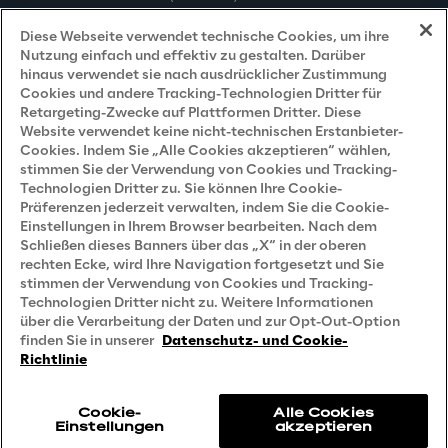
Datenschutzhinweis
(Kunden)
Diese Webseite verwendet technische Cookies, um ihre
Nutzung einfach und effektiv zu gestalten. Darüber
Datenschutzhinweis
(Dienstleister)
hinaus verwendet sie nach ausdrücklicher Zustimmung
Cookies und andere Tracking-Technologien Dritter für
Datenschutzhinweis
(Marketing)
Retargeting-Zwecke auf Plattformen Dritter. Diese
Website verwendet keine nicht-technischen Erstanbieter-
Grundsatzerklärung - LKSG
(Deutschland)
Cookies. Indem Sie „Alle Cookies akzeptieren“ wählen,
stimmen Sie der Verwendung von Cookies und Tracking-
Accessibility Statement
Technologien Dritter zu. Sie können Ihre Cookie-
Präferenzen jederzeit verwalten, indem Sie die Cookie-
Einstellungen in Ihrem Browser bearbeiten. Nach dem
Schließen dieses Banners über das „X“ in der oberen
Careers
rechten Ecke, wird Ihre Navigation fortgesetzt und Sie
stimmen der Verwendung von Cookies und Tracking-
Contacts
Technologien Dritter nicht zu. Weitere Informationen
über die Verarbeitung der Daten und zur Opt-Out-Option
finden Sie in unserer
Datenschutz- und Cookie-
Richtlinie
Cookie-
Alle Cookies
Einstellungen
akzeptieren
Reply © 2026
Company information