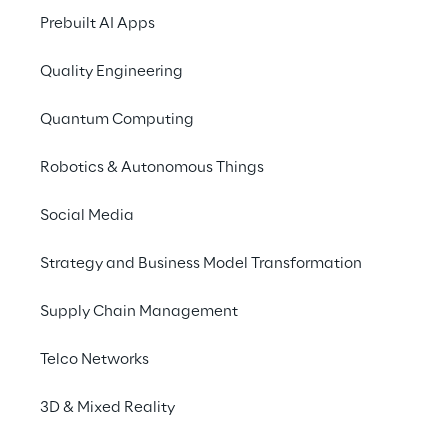
Prebuilt AI Apps
Sprachschnittstellen neue Hürden.
Quality Engineering
Quantum Computing
Sicherheit ebnet den 
Robotics & Autonomous Things
weg in die zukunft
Social Media
Was würden Sie am Telefon, in einem 
Strategy and Business Model Transformation
überfüllten Raum oder im Supermarkt tun, 
wenn Sie gezwungen wären, das Passwort 
Supply Chain Management
zur Legitimierung auszuschreien? 
Telco Networks
Höchstwahrscheinlich gar nichts! Die 
Nachfrage nach sicherer 
3D & Mixed Reality
Sprachauthentifizierung steigt jedoch - und 
die entsprechenden Methoden und 