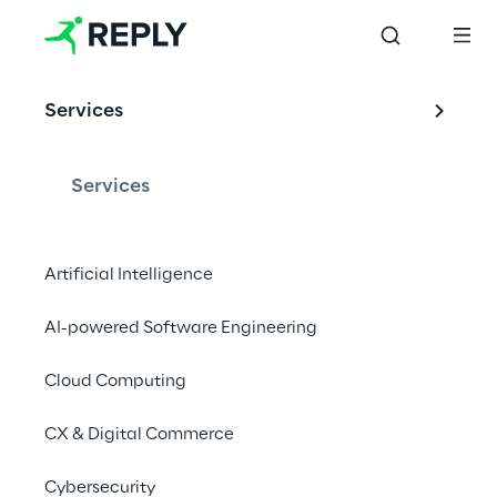
WEBINAR
Services
Sprach-
Authentifizierung 
Services
Und-Verifizierung
Artificial Intelligence
AI-powered Software Engineering
Interessiert? Melden Sie sich hier für das 
Webinar an:
Cloud Computing
CX & Digital Commerce
Jetzt registrieren
Cybersecurity