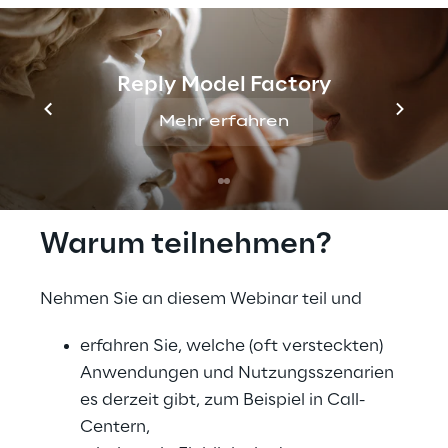
Technologien werden immer 
zuverlässiger. 
Kontaktlose 
Interaktionen
 sind der Weg in die Zukunft. 
Reply Model Factory
Finden wir heraus, wie man sie sicher macht.
Mehr erfahren
Warum teilnehmen?
Nehmen Sie an diesem Webinar teil und 
erfahren Sie, welche (oft versteckten) 
Anwendungen und Nutzungsszenarien 
es derzeit gibt, zum Beispiel in Call-
Centern,