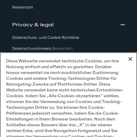
Newsroom
Privacy & legal
Datenschutz- und Cookie Richtlinie
Datenschutzhinweis
(Bewerber)
Datenschutzhinweis
(Kunden)
Diese Webseite verwendet technische Cookies, um ihre
Nutzung einfach und effektiv zu gestalten. Darüber
Datenschutzhinweis
(Dienstleister)
hinaus verwendet sie nach ausdrücklicher Zustimmung
Cookies und andere Tracking-Technologien Dritter für
Datenschutzhinweis
(Marketing)
Retargeting-Zwecke auf Plattformen Dritter. Diese
Website verwendet keine nicht-technischen Erstanbieter-
Grundsatzerklärung - LKSG
(Deutschland)
Cookies. Indem Sie „Alle Cookies akzeptieren“ wählen,
stimmen Sie der Verwendung von Cookies und Tracking-
Accessibility Statement
Technologien Dritter zu. Sie können Ihre Cookie-
Präferenzen jederzeit verwalten, indem Sie die Cookie-
Einstellungen in Ihrem Browser bearbeiten. Nach dem
Schließen dieses Banners über das „X“ in der oberen
Careers
rechten Ecke, wird Ihre Navigation fortgesetzt und Sie
stimmen der Verwendung von Cookies und Tracking-