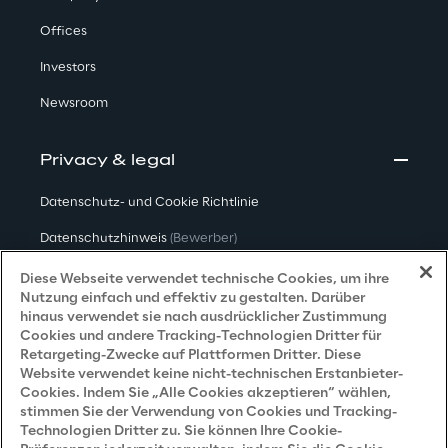
Offices
Investors
Newsroom
Privacy & legal
Datenschutz- und Cookie Richtlinie
Datenschutzhinweis
(Bewerber)
Datenschutzhinweis
(Kunden)
Diese Webseite verwendet technische Cookies, um ihre
Nutzung einfach und effektiv zu gestalten. Darüber
Datenschutzhinweis
(Dienstleister)
hinaus verwendet sie nach ausdrücklicher Zustimmung
Cookies und andere Tracking-Technologien Dritter für
Datenschutzhinweis
(Marketing)
Retargeting-Zwecke auf Plattformen Dritter. Diese
Website verwendet keine nicht-technischen Erstanbieter-
Grundsatzerklärung - LKSG
(Deutschland)
Cookies. Indem Sie „Alle Cookies akzeptieren“ wählen,
stimmen Sie der Verwendung von Cookies und Tracking-
Accessibility Statement
Technologien Dritter zu. Sie können Ihre Cookie-