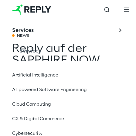
Services
NEWS
Reply auf der
Services
SAPPHIRE NOW
2021
Artificial Intelligence
AI-powered Software Engineering
Mit einem Freund teilen
Cloud Computing
Events
CX & Digital Commerce
SAP
Cybersecurity