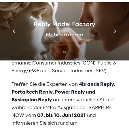
den Energiesektor und
4brands Reply
im
Bereich Consumer Products, erhielt Reply in
2021 den Customer Experience Award für
Reply Model Factory
Partner Innovation und wurde als Finalist bei
den SAP Pinnacle Awards geehrt. Zudem
Mehr erfahren
wurde Reply für den deutschen Markt im
Rahmen der SAP Diamant Initiative zum
Fokuspartner in den folgenden drei Sektoren
ernannt: Consumer Industries (CON), Public &
Energy (P&E) und Service Industries (SRV).
Treffen Sie die Experten von
4brands Reply,
Portaltech Reply, Power Reply und
Syskoplan Reply
auf ihrem virtuellen Stand
während der EMEA Ausgabe der SAPPHIRE
NOW vom
07. bis 10. Juni 2021
und
informieren Sie sich rund um