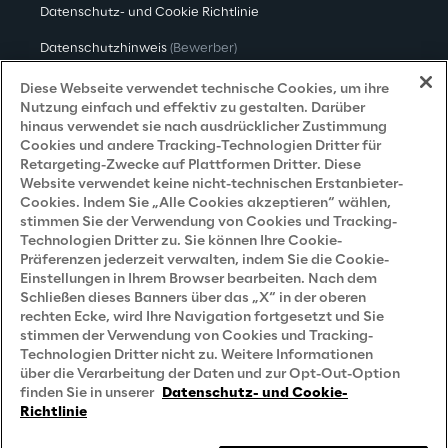
Datenschutz- und Cookie Richtlinie
Datenschutzhinweis
(Bewerber)
Datenschutzhinweis
(Kunden)
Diese Webseite verwendet technische Cookies, um ihre
Nutzung einfach und effektiv zu gestalten. Darüber
Datenschutzhinweis
(Dienstleister)
hinaus verwendet sie nach ausdrücklicher Zustimmung
Cookies und andere Tracking-Technologien Dritter für
Datenschutzhinweis
(Marketing)
Retargeting-Zwecke auf Plattformen Dritter. Diese
Website verwendet keine nicht-technischen Erstanbieter-
Grundsatzerklärung - LKSG
(Deutschland)
Cookies. Indem Sie „Alle Cookies akzeptieren“ wählen,
stimmen Sie der Verwendung von Cookies und Tracking-
Accessibility Statement
Technologien Dritter zu. Sie können Ihre Cookie-
Präferenzen jederzeit verwalten, indem Sie die Cookie-
Einstellungen in Ihrem Browser bearbeiten. Nach dem
Schließen dieses Banners über das „X“ in der oberen
Careers
rechten Ecke, wird Ihre Navigation fortgesetzt und Sie
stimmen der Verwendung von Cookies und Tracking-
Contacts
Technologien Dritter nicht zu. Weitere Informationen
über die Verarbeitung der Daten und zur Opt-Out-Option
finden Sie in unserer
Datenschutz- und Cookie-
Richtlinie