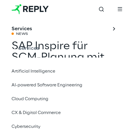
Services
NEWS
SAP Inspire für
Services
SCM-Planung mit
4brands Reply
Artificial Intelligence
AI-powered Software Engineering
Mit einem Freund teilen
Cloud Computing
SAP
CX & Digital Commerce
Events
Cybersecurity