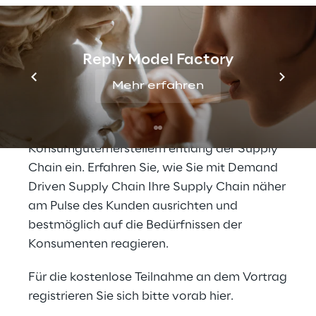
Konsumgüterhersteller
Speaker: Dr. Atilla Yalcin, 4brands Reply
Im Vortrag „Demand Driven Supply Chain –
Reply Model Factory
Erfolgsfaktoren für Konsumgüterhersteller“
Mehr erfahren
am 11. Mai 2022 um 12:30 Uhr geht Dr. Atilla
Yalcin, Manager bei 4brands Reply, auf die
neuen Herausforderungen von
Konsumgüterherstellern entlang der Supply
Chain ein. Erfahren Sie, wie Sie mit Demand
Driven Supply Chain Ihre Supply Chain näher
am Pulse des Kunden ausrichten und
bestmöglich auf die Bedürfnissen der
Konsumenten reagieren.
Für die kostenlose Teilnahme an dem Vortrag
registrieren Sie sich bitte vorab
hier
.