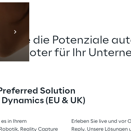
Prebuilt AI App
Mehr erfahren
n Sie die Potenziale au
r Roboter für Ihr Unter
referred Solution 
 Dynamics (EU & UK)
es in Ihrem 
Erleben Sie live und vor
obotik, Reality Capture 
Reply. Unsere Lösungen 