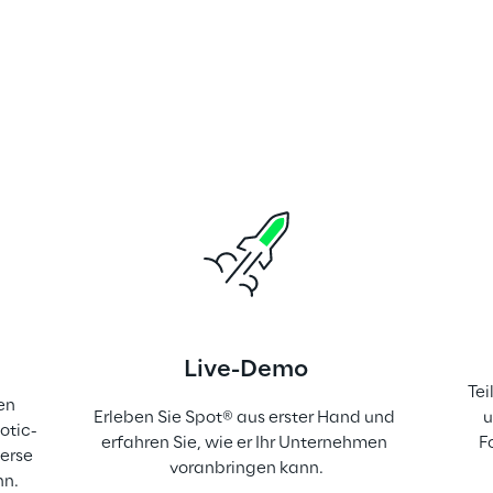
Live-Demo
Tei
en 
Erleben Sie Spot® aus erster Hand und 
u
otic-
erfahren Sie, wie er Ihr Unternehmen 
F
erse 
voranbringen kann.
nn.