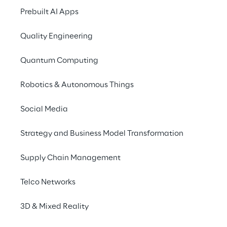
Prebuilt AI Apps
Quality Engineering
Quantum Computing
Robotics & Autonomous Things
Social Media
Info
Strategy and Business Model Transformation
21. November – 8. Dezember 2023
Deutschlandweit
Supply Chain Management
Deutsch/Englisch
Telco Networks
3D & Mixed Reality
Lassen Sie sich von Roboverse Reply inspirieren, 