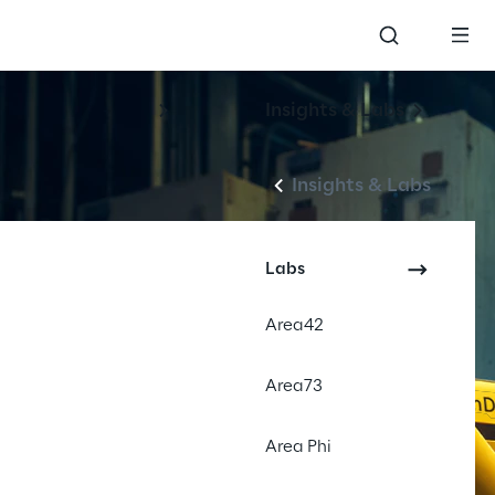
Insights & Labs
Insights & Labs
Labs
Area42
Area73
Area Phi