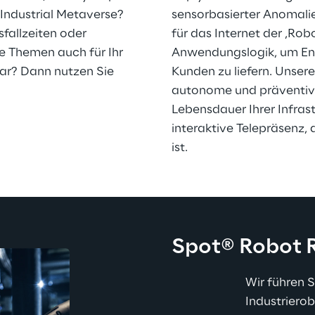
Industrial Metaverse? 
sensorbasierter Anomali
fallzeiten oder 
für das Internet der ‚Robo
e Themen auch für Ihr 
Anwendungslogik, um End
r? Dann nutzen Sie 
Kunden zu liefern. Unser
autonome und präventive
Lebensdauer Ihrer Infras
interaktive Telepräsenz, 
ist.
Spot
®
 Robot
Wir führen 
Industriero