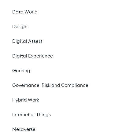
Data World
Design
Digital Assets
LIVE
Roboverse Reply Ons
Digital Experience
Gaming
Governance, Risk and Compliance
Hybrid Work
Internet of Things
Metaverse