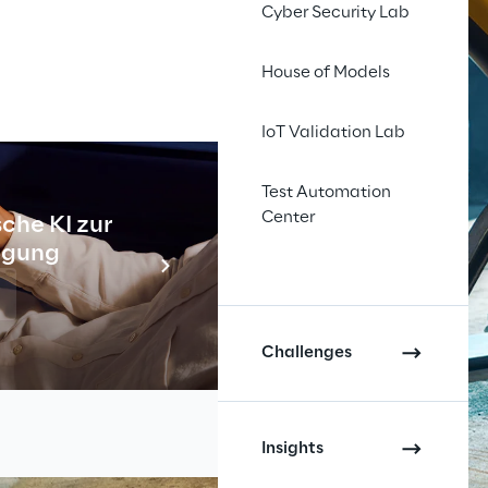
Cyber Security Lab
House of Models
IoT Validation Lab
Test Automation
Center
che KI zur
Industr
tigung
Meh
Challenges
Insights