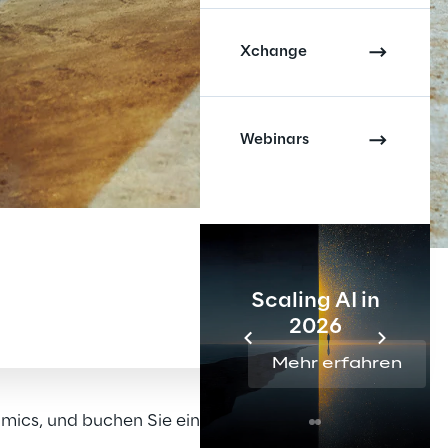
Xchange
Webinars
Scaling AI in
2026
Mehr erfahren
amics, und buchen Sie eine kostenlose Spot®