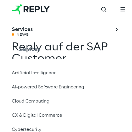
Services
NEWS
Reply auf der SAP
Services
Customer
Experience Live
Artificial Intelligence
2020
AI-powered Software Engineering
Cloud Computing
Mit einem Freund teilen
CX & Digital Commerce
Energy & Utilities
Cybersecurity