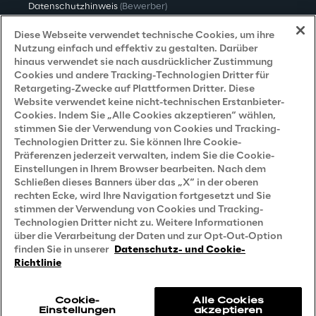
Datenschutzhinweis
(Bewerber)
Datenschutzhinweis
(Kunden)
Diese Webseite verwendet technische Cookies, um ihre
Nutzung einfach und effektiv zu gestalten. Darüber
Datenschutzhinweis
(Dienstleister)
hinaus verwendet sie nach ausdrücklicher Zustimmung
Cookies und andere Tracking-Technologien Dritter für
Datenschutzhinweis
(Marketing)
Retargeting-Zwecke auf Plattformen Dritter. Diese
Website verwendet keine nicht-technischen Erstanbieter-
Grundsatzerklärung - LKSG
(Deutschland)
Cookies. Indem Sie „Alle Cookies akzeptieren“ wählen,
stimmen Sie der Verwendung von Cookies und Tracking-
Accessibility Statement
Technologien Dritter zu. Sie können Ihre Cookie-
Präferenzen jederzeit verwalten, indem Sie die Cookie-
Einstellungen in Ihrem Browser bearbeiten. Nach dem
Schließen dieses Banners über das „X“ in der oberen
Careers
rechten Ecke, wird Ihre Navigation fortgesetzt und Sie
stimmen der Verwendung von Cookies und Tracking-
Contacts
Technologien Dritter nicht zu. Weitere Informationen
über die Verarbeitung der Daten und zur Opt-Out-Option
finden Sie in unserer
Datenschutz- und Cookie-
Richtlinie
Cookie-
Alle Cookies
Einstellungen
akzeptieren
Reply © 2026