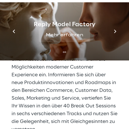
Innovations- und Networking-Veranstaltung
von SAP rund um die Themen Commerce,
Sales, Service, Customer Data Solutions und
Reply Model Factory
Marketing.
Mehr erfahren
Am
14. und 15. Oktober 2020
lädt SAP
Kunden, Partner und Branchenführer für
einen Austausch zu Themen rund um die
Möglichkeiten moderner Customer
Experience ein. Informieren Sie sich über
neue Produktinnovationen und Roadmaps in
den Bereichen Commerce, Customer Data,
Sales, Marketing und Service, vertiefen Sie
Ihr Wissen in den über 40 Break Out Sessions
in sechs verschiedenen Tracks und nutzen Sie
die Gelegenheit, sich mit Gleichgesinnten zu