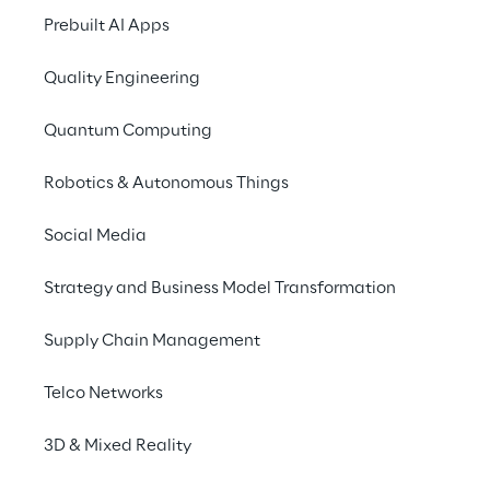
Prebuilt AI Apps
Quality Engineering
Quantum Computing
Robotics & Autonomous Things
Social Media
Strategy and Business Model Transformation
Supply Chain Management
14. bis 15. Oktober 2020
Telco Networks
ONLINE
3D & Mixed Reality
Treffen Sie Reply auf der
SAP Customer
Experience Live 2020
, der digitalen