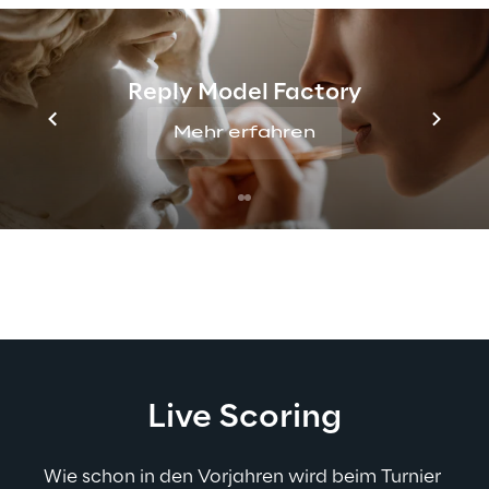
Die besten 40 Ergebnisse und eventuelle 
Gleichstände qualifizieren sich über 36 
Reply Model Factory
Löcher für das Finale, das am letzten Tag, 
Freitag, 2. September, gespielt wird. Neben 
Mehr erfahren
dem Einzeltitel kämpfen die Teilnehmer auch 
um die 
Trophäe der Nationen
.
Live Scoring
Wie schon in den Vorjahren wird beim Turnier 