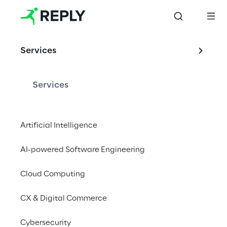
Reply Italian 
Services
International 
Under 16 
Services
Championship
Artificial Intelligence
AI-powered Software Engineering
Vom 31. August bis 2. September 2022 |
Cloud Computing
Golf Club Biella “Le Betulle”
CX & Digital Commerce
Cybersecurity