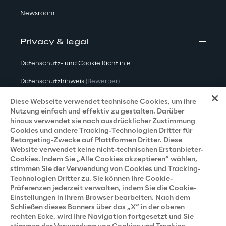
Newsroom
Privacy & legal
Datenschutz- und Cookie Richtlinie
Datenschutzhinweis
(Bewerber)
Datenschutzhinweis
(Kunden)
Diese Webseite verwendet technische Cookies, um ihre
Nutzung einfach und effektiv zu gestalten. Darüber
Datenschutzhinweis
(Dienstleister)
hinaus verwendet sie nach ausdrücklicher Zustimmung
Cookies und andere Tracking-Technologien Dritter für
Datenschutzhinweis
(Marketing)
Retargeting-Zwecke auf Plattformen Dritter. Diese
Website verwendet keine nicht-technischen Erstanbieter-
Grundsatzerklärung - LKSG
(Deutschland)
Cookies. Indem Sie „Alle Cookies akzeptieren“ wählen,
stimmen Sie der Verwendung von Cookies und Tracking-
Accessibility Statement
Technologien Dritter zu. Sie können Ihre Cookie-
Präferenzen jederzeit verwalten, indem Sie die Cookie-
Einstellungen in Ihrem Browser bearbeiten. Nach dem
Schließen dieses Banners über das „X“ in der oberen
Careers
rechten Ecke, wird Ihre Navigation fortgesetzt und Sie