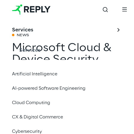
Services
NEWS
Microsoft Cloud &
Services
Device Security
Event
Artificial Intelligence
AI-powered Software Engineering
Mit einem Freund teilen
Cloud Computing
Events
CX & Digital Commerce
Cybersecurity