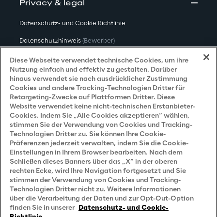
Privacy & legal
Datenschutz- und Cookie Richtlinie
Datenschutzhinweis
(Bewerber)
Datenschutzhinweis
(Kunden)
Diese Webseite verwendet technische Cookies, um ihre
Nutzung einfach und effektiv zu gestalten. Darüber
Datenschutzhinweis
(Dienstleister)
hinaus verwendet sie nach ausdrücklicher Zustimmung
Cookies und andere Tracking-Technologien Dritter für
Datenschutzhinweis
(Marketing)
Retargeting-Zwecke auf Plattformen Dritter. Diese
Website verwendet keine nicht-technischen Erstanbieter-
Grundsatzerklärung - LKSG
(Deutschland)
Cookies. Indem Sie „Alle Cookies akzeptieren“ wählen,
stimmen Sie der Verwendung von Cookies und Tracking-
Accessibility Statement
Technologien Dritter zu. Sie können Ihre Cookie-
Präferenzen jederzeit verwalten, indem Sie die Cookie-
Einstellungen in Ihrem Browser bearbeiten. Nach dem
Schließen dieses Banners über das „X“ in der oberen
Careers
rechten Ecke, wird Ihre Navigation fortgesetzt und Sie
stimmen der Verwendung von Cookies und Tracking-
Contacts
Technologien Dritter nicht zu. Weitere Informationen
über die Verarbeitung der Daten und zur Opt-Out-Option
finden Sie in unserer
Datenschutz- und Cookie-