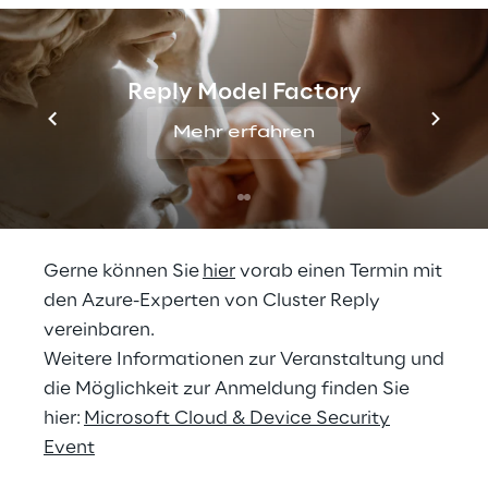
dabei die Best Practices für die Einführung
der Defender Produkte vor und diskutiert im
anschließenden Expertentalk, worauf es bei
Reply Model Factory
einem modernen Betrieb des Defender XDR
ankommt.
Mehr erfahren
Speaker:
Fabian Rogen, Cluster Reply
Mirko Vahldiek, Cluster Reply
Gerne können Sie
hier
vorab einen Termin mit
den Azure-Experten von Cluster Reply
vereinbaren.
Weitere Informationen zur Veranstaltung und
die Möglichkeit zur Anmeldung finden Sie
hier:
Microsoft Cloud & Device Security
Event