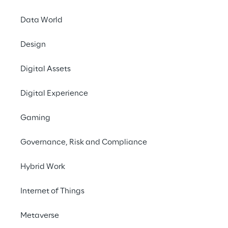
Bereich Kundenbindun
Practices für ein ef
Data World
einer inspirierenden
Einblick in die Erfah
Design
persönlichen Austau
Digital Assets
Treffen Sie vor Ort d
Digital Experience
datengetriebenes
Di
Modeling, Marketing
Gaming
AdTech/MarTech-Proje
Commerce-Cloud-Tech
Governance, Risk and Compliance
Up Reply
, spezialisi
Hybrid Work
bietet internationale
Kanäle, A/B-Tests un
Internet of Things
Erfahren Sie vor Ort
Fullservice rund um 
Metaverse