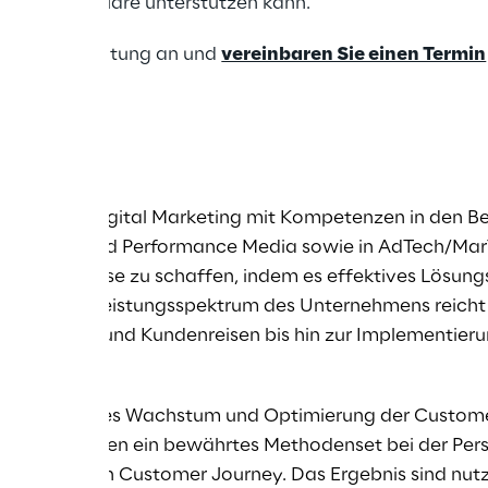
 Contentsquare unterstützen kann.
zur Veranstaltung an und
vereinbaren Sie einen Termin
getriebenes Digital Marketing mit Kompetenzen in den Be
t, SEO und Performance Media sowie in AdTech/MarTec
tale Erlebnisse zu schaffen, indem es effektives Lösun
ert. Das Leistungsspektrum des Unternehmens reicht 
n Prozessen und Kundenreisen bis hin zur Implementier
e auf digitales Wachstum und Optimierung der Customer
onalen Kunden ein bewährtes Methodenset bei der Perso
r gesamten Customer Journey. Das Ergebnis sind nutzer