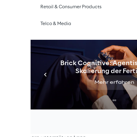
g und Marketingexperten, um sich zu innovativen Stra
Retail & Consumer Products
fektives, kanalübergreifendes Kundenengagement ausz
 Keynote des Braze-CEOs erwartet die Teilnehmer in ver
Telco & Media
rungen verschiedener Markenanbieter. Zum Ausklang des 
sch und Networking während der Happy Hour.
ie Experten von Like Reply und Up Reply.
Like Reply
ist 
gital Marketing
mit Kompetenzen in den Bereichen Anal
Brick Cognitive: Agentis
 Automation, Lead Management, SEO und Performance 
Skalierung der Fer
kten und zeigt, wie mit der Kombination von innovati
nologien bestmögliche digitale Erlebnisse geschaffe
Mehr erfahren
ert auf digitales Wachstum und
Optimierung der Custom
n Kunden ein bewährtes Methodenset bei der Personalisi
d datenbasierten Analysen entlang der gesamten Cust
, wie Up Reply Sie mit Strategieberatung, beim Onboard
Tools wie Dynamic Yield, Optimizely, Adobe Target oder