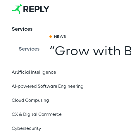
Services
NEWS
“Grow with 
Services
Mit einem Freu
Artificial Intelligence
AI-powered Software Engineering
14. November 2024
Cloud Computing
Berlin
CX & Digital Commerce
Braze, Anbieter eine
Berlin ein. Am 14. No
Cybersecurity