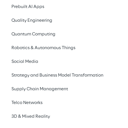
Google Analytics und
Prebuilt AI Apps
Melden Sie sich
hier
Quality Engineering
Experten vor Ort.
Quantum Computing
Robotics & Autonomous Things
Like Reply
ist ein Spezialist für daten
Social Media
Marketing Automation, Lead Managemen
schafft es Like Reply bestmögliche digi
Strategy and Business Model Transformation
E-Commerce-Cloud-Technologie kombini
Marketing-KPIs über die Gestaltung vo
Supply Chain Management
Cloud Solutions.
Telco Networks
Up Reply
ist innerhalb der Reply Grupp
3D & Mixed Reality
Experten von Up Reply bieten internati
und datenbasierten Analysen entlang de