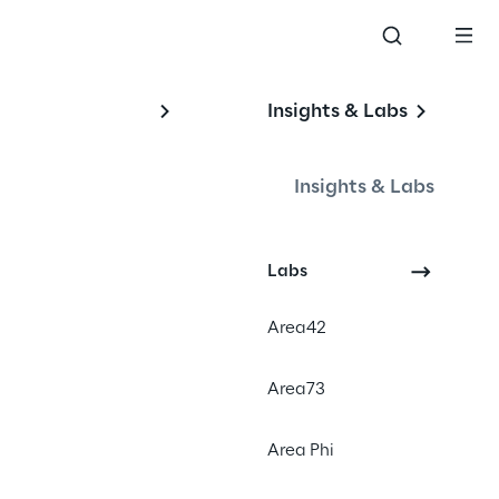
Insights & Labs
Insights & Labs
Events
Labs
Area42
Area73
th Braze”-Event in
Area Phi
hleute aus dem