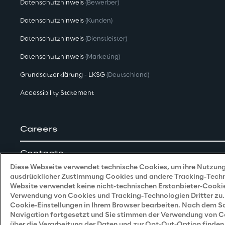
Datenschutzhinweis
(Bewerber)
Datenschutzhinweis
(Kunden)
Datenschutzhinweis
(Dienstleister)
Datenschutzhinweis
(Marketing)
Grundsatzerklärung - LKSG
(Deutschland)
Accessibility Statement
Careers
Contacts
Diese Webseite verwendet technische Cookies, um ihre Nutzung 
ausdrücklicher Zustimmung Cookies und andere Tracking-Technol
Website verwendet keine nicht-technischen Erstanbieter-Cookie
Verwendung von Cookies und Tracking-Technologien Dritter zu. 
Cookie-Einstellungen in Ihrem Browser bearbeiten. Nach dem Sch
Navigation fortgesetzt und Sie stimmen der Verwendung von Coo
Reply © 2026
über die Verarbeitung der Daten und zur Opt-Out-Option finden 