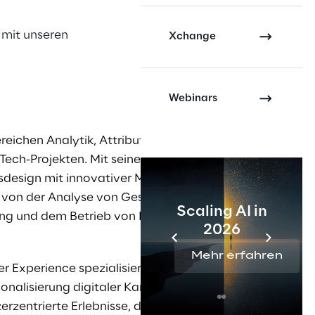
mit unseren
Xchange
Webinars
reichen Analytik, Attribution Modeling,
h-Projekten. Mit seiner Expertise
gsdesign mit innovativer Marketing- und
von der Analyse von Geschäfts- und
Scaling AI in
ung und dem Betrieb von Marketing
2026
Mehr erfahren
 Experience spezialisiert. Die
nalisierung digitaler Kanäle, A/B-Tests
zentrierte Erlebnisse, die auf die