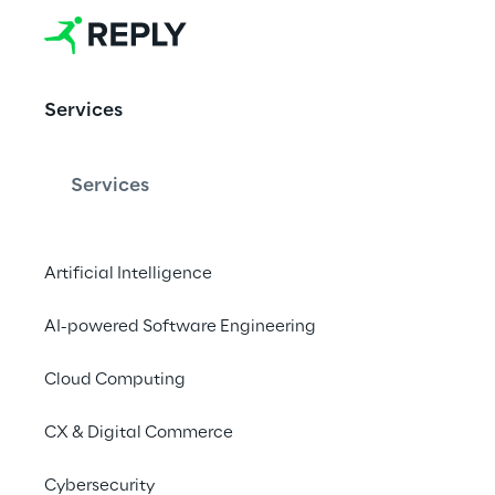
EVENT
Services
Cyber Securi
Services
Powered by Reply un
Artificial Intelligence
challenges.reply.com
AI-powered Software Engineering
15. - 16. OKTOBER 
202
Cloud Computing
Re-Live the Cha
CX & Digital Commerce
Cybersecurity