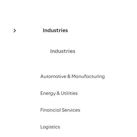
Industries
ty Challenge 2021
Industries
d gesponsert von Intesa Sanpaolo
Automotive & Manufacturing
Energy & Utilities
1 - ONLINE
Financial Services
llenge
Logistics