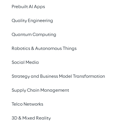
Prebuilt AI Apps
Quality Engineering
Quantum Computing
Lassen wir d
Robotics & Autonomous Things
Hier die Teilnehmerre
Social Media
9,000
 ANMELD
130
 verschied
Strategy and Business Model Transformation
2330
 TEAMS
Supply Chain Management
Es wurden 
6132
Telco Networks
3D & Mixed Reality