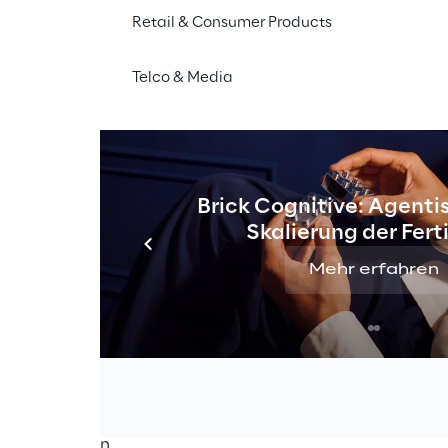
Retail & Consumer Products
Telco & Media
forderung
TY CHALLENGE - 4th CAPTURE THE FLAG EDITION.
sowohl für Studierende als auch für Profis, der von 
s Team von Cybersicherheits-Experten.
Brick Cognitive: Agentis
Skalierung der Fer
bewerb 15. Oktober 2021 auf 
challenges.reply.com
 s
et am Freitag, um 19.30 Uhr CEST.
Mehr erfahren
eams werden an der Cyber Security Challenge im Modus 
C
dann fünf Leveln für jede der fünf angebotenen Kategor
Hauptthema: 
Coding, Web, Miscellaneous, Crypto
 und 
mt 24 Stunden.