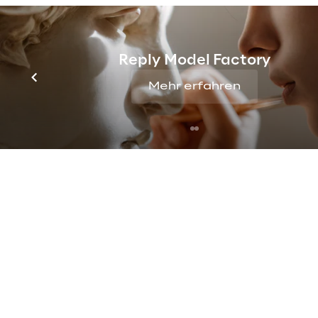
Die Gewinner
Dies sind die drei bestplatzierte
Reply Model Factory
Nummer Eins
Mehr erfahren
PTB
Punktzahl
:
5,452