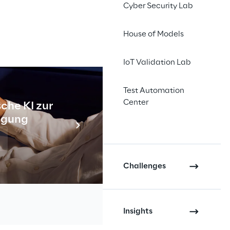
Cyber Security Lab
House of Models
IoT Validation Lab
dem Keen-Minds-Team 
Test Automation
Center
che KI zur
Industr
tigung
tarten.
Meh
apture the Flag 
Challenges
ien stellen, mit 
Insights
Binary
. All dies 