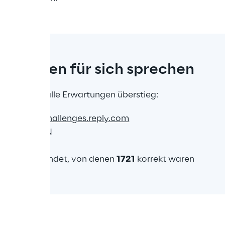
ie zahlen für sich sprechen
sonanz, die alle Erwartungen überstieg:
UNGEN im 
challenges.reply.com
enen LÄNDERN
 FLAGS gesendet, von denen 
1721
 korrekt waren