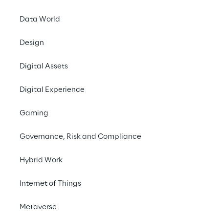
Data World
Die Heraus
Design
Digital Assets
REPLY CYBER SECURI
Ein Team-Wettbewerb 
Digital Experience
erstellt wurde, Reply
Gaming
Reply wird den Wett
Der Wettbewerb find
Governance, Risk and Compliance
Alle registrierten T
Hybrid Work
(CTF)
 teilnehmen.
Internet of Things
Jedes Team muss sich 
Cybersicherheit als 
Metaverse
geschieht in insgesa