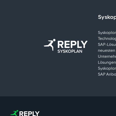
Syskop
Syskoplan
Technolog
SAP-Lösun
neuesten 
Unterneh
Lösungen 
Syskoplan
SAP Ariba