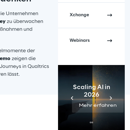
, die Unternehmen 
Xchange
ney
 zu überwachen 
Maßnahmen und 
Webinars
sselmomente der 
Demo
 zeigen die 
ourneys in Qualtrics 
en lässt.
Scaling AI in
2026
Mehr erfahren