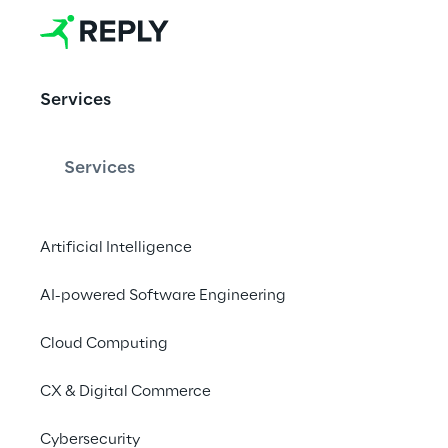
EVENT
Services
Customer Ex
und messbar 
Services
Artificial Intelligence
Interessiert? Melden S
AI-powered Software Engineering
Jetzt registrier
Cloud Computing
CX & Digital Commerce
Cybersecurity