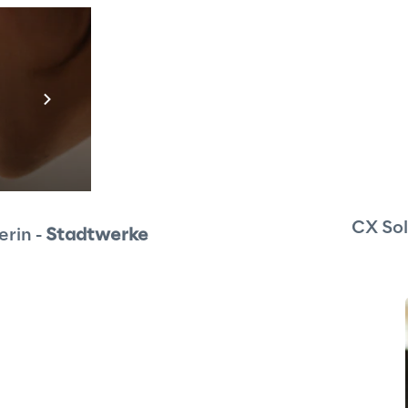
Prebuilt AI App
Mehr erfahren
CX Sol
in - 
Stadtwerke 