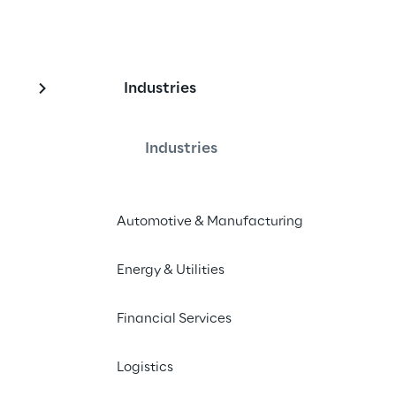
Industries
perience transparent
mit Qualtrics
Industries
Automotive & Manufacturing
ie sich hier für das Webinar an:
Energy & Utilities
en
Financial Services
Logistics