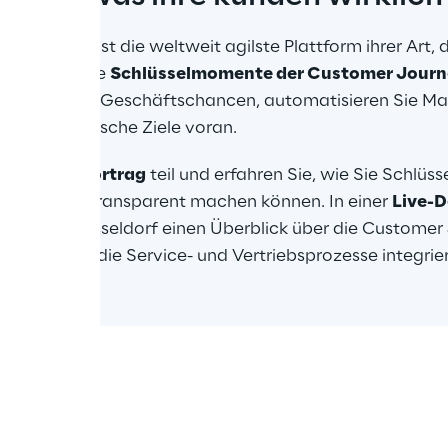
 Experience
 ist die weltweit agilste Plattform ihrer Art
ach sämtliche 
Schlüsselmomente der Customer Jour
Entdecken Sie Geschäftschancen, automatisieren Sie 
unternehmerische Ziele voran.
m 
Online-Vortrag
 teil und erfahren Sie, wie Sie Schlü
sbar und transparent machen können. In einer 
Live-
dtwerke Düsseldorf einen Überblick über die Customer J
Qualtrics in die Service- und Vertriebsprozesse integrier