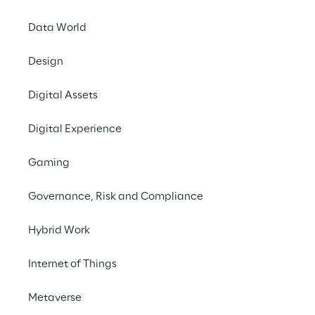
Schlüsselm
Data World
Was wissen Sie über I
Design
Produkte? Unternehm
Digital Assets
viele von ihnen wisse
wie die 
Stadtwerke D
Digital Experience
Prozesse miteinander
Customer Journeys 
Gaming
Düsseldorf stellen di
welche 
Herausforde
Governance, Risk and Compliance
Management
 gestel
Hybrid Work
Internet of Things
Metaverse
Besser vers