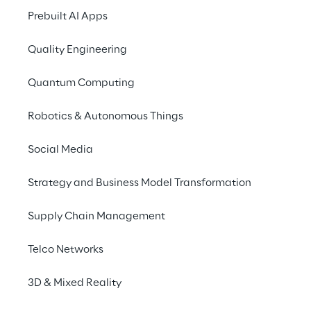
Prebuilt AI Apps
Qualtrics Customer
Quality Engineering
dabei hilft, ganz einf
und zu optimieren. 
Quantum Computing
treiben Sie wichtige 
Robotics & Autonomous Things
Nehmen Sie an diese
Customer Journey mes
Social Media
Experten, wie die Sta
erhalten und wie sich 
Strategy and Business Model Transformation
Supply Chain Management
Telco Networks
3D & Mixed Reality
Speaker