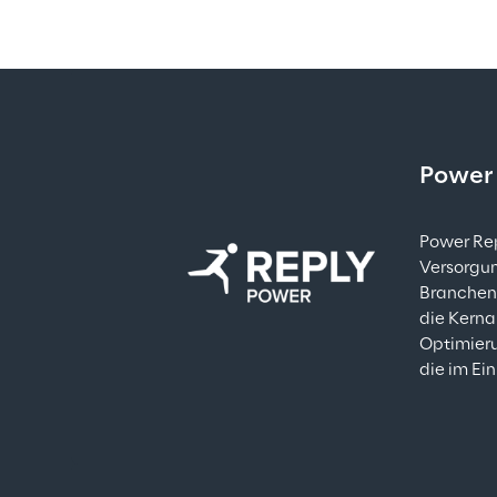
Power
Power Rep
Versorgun
Branchenw
die Kerna
Optimieru
die im Ei