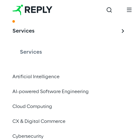
ACKNOWLEDGMENT
Services
Mit Reply 
Lagersysteme 
Services
optimieren
Artificial Intelligence
AI-powered Software Engineering
Reply wurde 2021 im Gartner Magic 
Quadrant for Warehouse Management 
Cloud Computing
Systems als Visionär benannt
CX & Digital Commerce
Cybersecurity