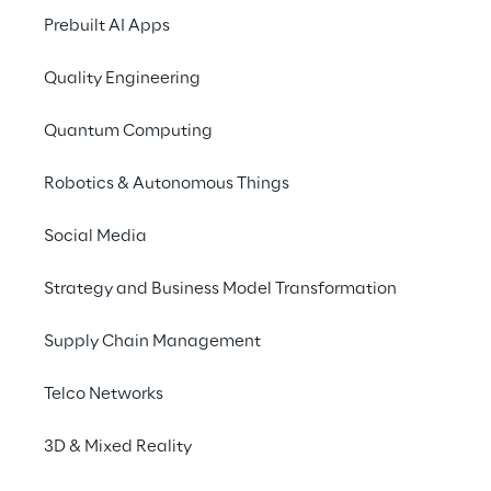
Prebuilt AI Apps
TM
Click Reply
 - die 
Quality Engineering
Warehouse Execution 
Suite
Quantum Computing
Robotics & Autonomous Things
TM
Click Reply
 ist die Warehouse Execution 
Social Media
Suite, die einen effektiven Betrieb und eine 
präzise Steuerung der Supply-Chain-
Strategy and Business Model Transformation
Execution-Prozesse für Distributionslager 
und Produktionsanlagen sicherstellt.
Supply Chain Management
TM
Lea Reply
 - eine 
Telco Networks
Architektur für 
3D & Mixed Reality
Logistische Prozesse