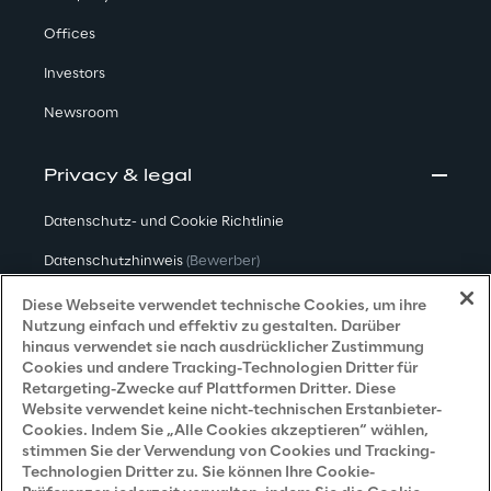
Offices
Investors
Newsroom
Privacy & legal
Datenschutz- und Cookie Richtlinie
Datenschutzhinweis
(Bewerber)
Datenschutzhinweis
(Kunden)
Diese Webseite verwendet technische Cookies, um ihre
Nutzung einfach und effektiv zu gestalten. Darüber
Datenschutzhinweis
(Dienstleister)
hinaus verwendet sie nach ausdrücklicher Zustimmung
Cookies und andere Tracking-Technologien Dritter für
Datenschutzhinweis
(Marketing)
Retargeting-Zwecke auf Plattformen Dritter. Diese
Website verwendet keine nicht-technischen Erstanbieter-
Grundsatzerklärung - LKSG
(Deutschland)
Cookies. Indem Sie „Alle Cookies akzeptieren“ wählen,
stimmen Sie der Verwendung von Cookies und Tracking-
Accessibility Statement
Technologien Dritter zu. Sie können Ihre Cookie-