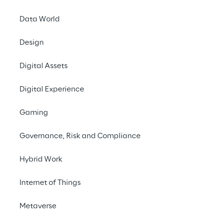
#logistics
#warehouse
Data World
Design
Digital Assets
Reply unter den 
Visionären
Digital Experience
Gaming
Reply wurde mit den Eigenentwicklungen 
TM
TM
LEA Reply
 und 
Click Reply
 im Gartner 
Governance, Risk and Compliance
2021 Magic Quadrant for Warehouse 
Management Systems im Bereich der 
Hybrid Work
Visionäre platziert.
Internet of Things
Metaverse