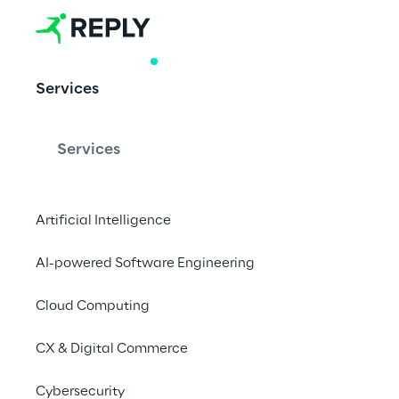
RESEARCH
Services
Der Stand der
Logistiksekt
Services
Artificial Intelligence
Ein datengetriebener
Trendreport über die D
AI-powered Software Engineering
nachhaltige Logistik-
Cloud Computing
Arbeitsplätze und Om
CX & Digital Commerce
Cybersecurity