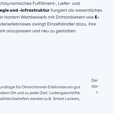
dynamisches Fulfillment-, Liefer- und 
egie und -infrastruktur
 fungiert als wesentliches 
in hartem Wettbewerb mit Drittanbietern wie 
E-
enerlebnisses zwingt Einzelhändler dazu, ihre 
erk anzupassen und neu zu gestalten.
Der Omnichan
damit Unter
rundlage für Omnichannel-Erlebnisse ein gut 
eigene In
jedem Ort und zu jeder Zeit. Ladengeschäfte 
len/beliefert werden (z.B. Smart Lockers, 