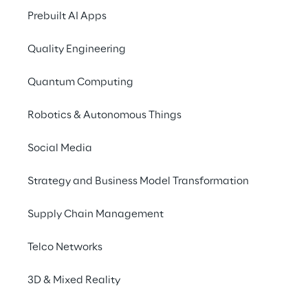
Nachhaltige Logistik
Prebuilt AI Apps
Quality Engineering
Transformation der Arbeitsplätze
Quantum Computing
Omnichannel-Logistik und Resilienz der Supply Chain
Robotics & Autonomous Things
Social Media
Strategy and Business Model Transformation
Supply Chain Management
Telco Networks
Willkommen im Zeitalter der Nachhaltigkeit
: Da
hat die sogenannte Grüne Logistik im vergangenen
3D & Mixed Reality
von der Materialbeschaffung über das Design, die
Optimierung, Emissions-Reduktion, Flotten-E