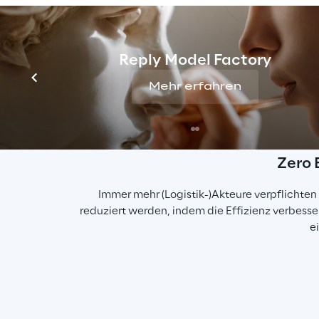
Technologien eine verbesserte Nachhaltigkeit z
emissionsarm hin zu emissionsreduzierenden 
Reply Model Factory
Mehr erfahren
Zero 
Immer mehr (Logistik-)Akteure verpflichten
reduziert werden, indem die Effizienz verbesser
e