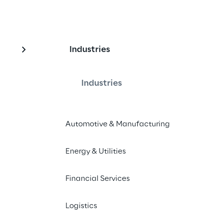
Industries
 Digitalisierung im 
or
Industries
Automotive & Manufacturing
 Business- und Technologie-
igitalisierung der Lieferketten, 
Energy & Utilities
Lösungen, die Transformation der 
nichannel-Distribution.
Financial Services
Logistics