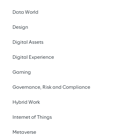
Die Log
Data World
In den vergangenen 
Design
Business-Trends die
Die Umsetzung d
Digital Assets
Pandemie drastisch 
und gesellschaftl
Digital Experience
Auswirkungen auf di
Reply durchgefüh
Gaming
Fachmedienartikeln,
Governance, Risk and Compliance
Hybrid Work
Internet of Things
Metaverse