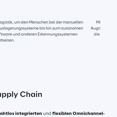
Logistik, um den Menschen bei der manuellen 
Mitarbeiter
 Auslagerungssysteme bis hin zum autonomen 
Augmented Rea
ssoftware und anderen Erkennungssystemen 
die Fehlerqu
rbeiten.
upply Chain
ahtlos integrierten
 und 
flexiblen Omnichannel-