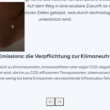
u etablieren.  Auf dem Weg in eine saubere Zukunft is
und klimapositiven Zielen gekippt, was durch technol
unterstützt wird.
Prebuilt AI App
Mehr erfahren
Emissions: die Verpflichtung zur Klimaneutr
 sich zu klimaneutralen, emissionsfreien oder sogar CO2-negat
t wird, die hin zu CO2-effizienten Transportarten, alternativen
ine wenig bis keine Emissionen verursachende Infrastruktur führ