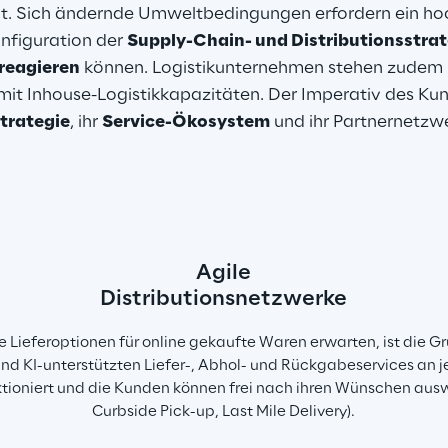
t. Sich ändernde Umweltbedingungen erfordern ein hoch
figuration der 
Supply-Chain- und Distributionsstrat
 reagieren
 können. Logistikunternehmen stehen zudem 
it Inhouse-Logistikkapazitäten. Der Imperativ des Kund
trategie
, ihr 
Service-Ökosystem
 und ihr Partnernetzw
Agile
Distributionsnetzwerke
Lieferoptionen für online gekaufte Waren erwarten, ist die G
und KI-unterstützten Liefer-, Abhol- und Rückgabeservices an 
niert und die Kunden können frei nach ihren Wünschen auswäh
Curbside Pick-up, Last Mile Delivery).