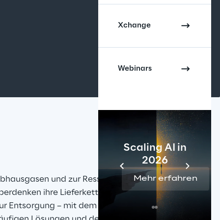
Xchange
Webinars
Scaling AI in
2026
ibhausgasen und zur Ressourcenknappheit leistet, 
Mehr erfahren
erdenken ihre Lieferketten und ordnen diese neu, 
r Entsorgung – mit dem Ziel, durch Effizienz und 
läufigen Lösungen und der Integration neuer 