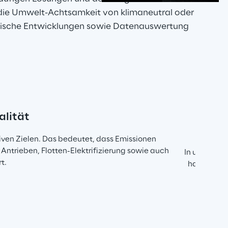
t die Umwelt-Achtsamkeit von klimaneutral oder 
ogische Entwicklungen sowie Datenauswertung 
s
alität
iven Zielen. Das bedeutet, dass Emissionen 
 Antrieben, Flotten-Elektrifizierung sowie auch 
In urbanen 
t.
haben, um 