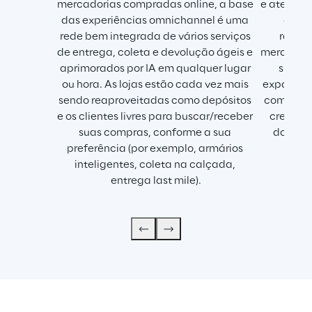
mercadorias compradas online, a base 
e atendim
das experiências omnichannel é uma 
que a
rede bem integrada de vários serviços 
rapida
de entrega, coleta e devolução ágeis e 
mercado e
aprimorados por IA em qualquer lugar 
supply
ou hora. As lojas estão cada vez mais 
expandem 
sendo reaproveitadas como depósitos 
com nós in
e os clientes livres para buscar/receber 
crescem
suas compras, conforme a sua 
dorsal 
preferência (por exemplo, armários 
exte
inteligentes, coleta na calçada, 
modi
entrega last mile).