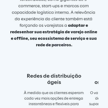
commerce, start-ups e marcas com 
capacidade logística interna. A relevância 
da experiência do cliente também está 
forçando os varejistas a 
adaptar e 
redesenhar sua estratégia de varejo online 
e offline, seu ecossistema de serviço e sua 
rede de parceiros.
Redes de distribuição
P
ágeis
omni
À medida que os clientes esperam 
O varejo 
cada vez mais opções de entrega 
de logí
instantâneas e flexíveis para 
suporte os