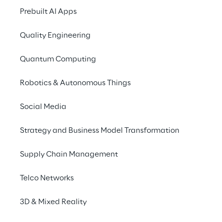
de mídia especializada, mídia de massa, 
Prebuilt AI Apps
patentes e publicações científicas.
Quality Engineering
INDEX
Quantum Computing
Logística sustentável
Robotics & Autonomous Things
Transformação da força de trabalho
Social Media
Strategy and Business Model Transformation
Logística omnichannel e a resiliência da supply chain
Supply Chain Management
Telco Networks
Próxima tendência No. 1
Logística sustentável
3D & Mixed Reality