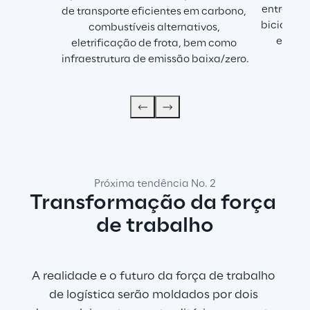
entrega vi
de transporte eficientes em carbono, 
bicicleta
combustíveis alternativos, 
em e-c
eletrificação de frota, bem como 
emb
infraestrutura de emissão baixa/zero.
Próxima tendência No. 2
Transformação da força 
de trabalho
A realidade e o futuro da força de trabalho 
de logística serão moldados por dois 