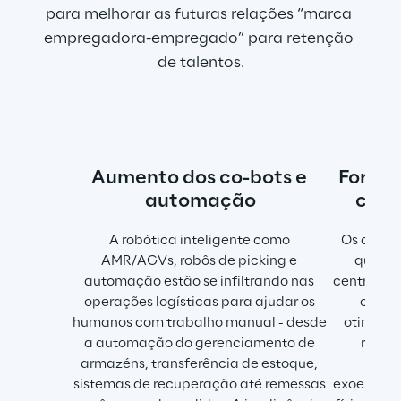
para melhorar as futuras relações “marca 
empregadora-empregado” para retenção 
de talentos.
Aumento dos co-bots e 
Força d
automação
cogn
A robótica inteligente como 
Os colabo
AMR/AGVs, robôs de picking e 
que tr
automação estão se infiltrando nas 
centros de
operações logísticas para ajudar os 
cada v
humanos com trabalho manual - desde 
otimizad
a automação do gerenciamento de 
reali
armazéns, transferência de estoque, 
inte
sistemas de recuperação até remessas 
exoesquel