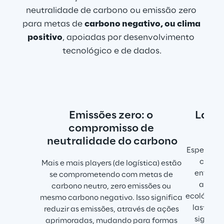
neutralidade de carbono ou emissão zero 
para metas de 
carbono negativo, ou clima 
positivo
, apoiadas por desenvolvimento 
tecnológico e de dados.
Emissões zero: o 
Last 
compromisso de 
lo
neutralidade do carbono
Especialm
centro
Mais e mais players (de logística) estão 
enfrent
se comprometendo com metas de 
acesso
carbono neutro, zero emissões ou 
ecológicos
mesmo carbono negativo. Isso significa 
last mile
reduzir as emissões, através de ações 
signific
aprimoradas, mudando para formas 