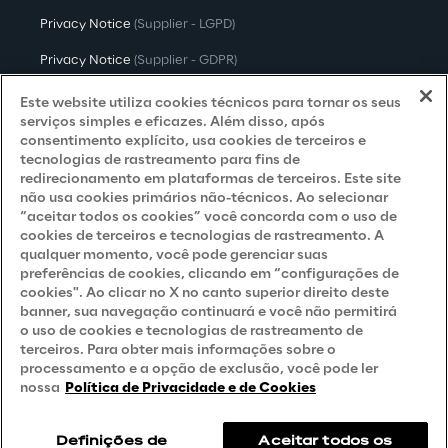
Privacy Notice
(Supplier - LGPD)
Privacy Notice
(Supplier - GDPR)
Privacy Notice
(Candidate - LGPD)
Este website utiliza cookies técnicos para tornar os seus
serviços simples e eficazes. Além disso, após
Privacy Notice
(Candidate - GDPR)
consentimento explícito, usa cookies de terceiros e
tecnologias de rastreamento para fins de
Privacy Notice
(Marketing)
redirecionamento em plataformas de terceiros. Este site
não usa cookies primários não-técnicos. Ao selecionar
Accessibility Statement
“aceitar todos os cookies” você concorda com o uso de
cookies de terceiros e tecnologias de rastreamento. A
qualquer momento, você pode gerenciar suas
preferências de cookies, clicando em “configurações de
Careers
cookies". Ao clicar no X no canto superior direito deste
banner, sua navegação continuará e você não permitirá
Contacts
o uso de cookies e tecnologias de rastreamento de
terceiros. Para obter mais informações sobre o
processamento e a opção de exclusão, você pode ler
nossa
Política de Privacidade e de Cookies
Definições de
Aceitar todos os