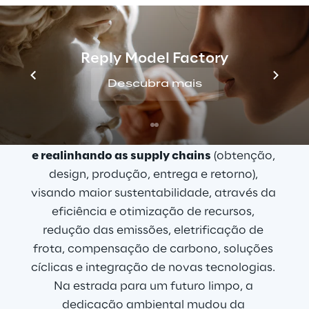
Bem-vindo à era da sustentabilidade: a 
logística verde ganhou força significativa 
Reply Model Factory
nos últimos anos, já que o setor de 
transporte é um grande contribuinte para as 
Descubra mais
emissões de gases de efeito estufa, bem 
como para o esgotamento dos recursos 
ambientais. As empresas estão 
repensando 
e realinhando as supply chains
 (obtenção, 
design, produção, entrega e retorno), 
visando maior sustentabilidade, através da 
eficiência e otimização de recursos, 
redução das emissões, eletrificação de 
frota, compensação de carbono, soluções 
cíclicas e integração de novas tecnologias. 
Na estrada para um futuro limpo, a 
dedicação ambiental mudou da 