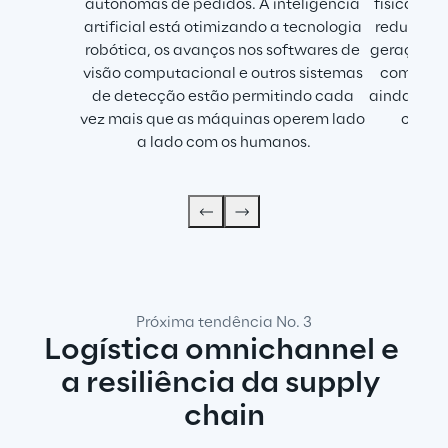
autônomas de pedidos. A inteligência 
física, a
artificial está otimizando a tecnologia 
reduzindo 
robótica, os avanços nos softwares de 
geração da
visão computacional e outros sistemas 
combinan
de detecção estão permitindo cada 
ainda mais
vez mais que as máquinas operem lado 
compu
a lado com os humanos.
Próxima tendência No. 3
Logística omnichannel e 
a resiliência da supply 
chain