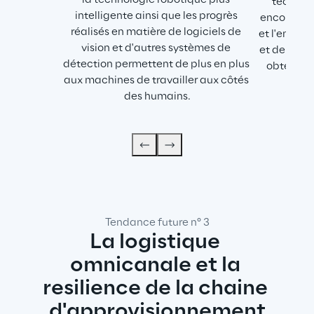
la technologie robotique plus 
technolo
intelligente ainsi que les progrès 
encore plu
réalisés en matière de logiciels de 
et l'enviro
vision et d'autres systèmes de 
et de l'inf
détection permettent de plus en plus 
obtenir u
aux machines de travailler aux côtés 
des humains.
Tendance future n° 3
La logistique 
omnicanale et la 
resilience de la chaine 
d'approvisionnement