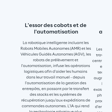
L'essor des cobots et de 
La
l'automatisation
augm
phy
La robotique intelligente incluant les 
Robots Mobiles Autonomes (AMR) et les 
Les empl
Véhicules Guidés Autonomes (AGV), les 
travaille
robots de prélèvement et 
centres de 
l'automatisation, infuse les opérations 
en plus
logistiques afin d'aider les humains 
technolo
dans leur travail manuel - depuis 
augmentée,
l'automatisation de la gestion des 
les ap
entrepôts, en passant par le transfert 
exosquelet
des stocks et les systèmes de 
physiqu
récupération jusqu’aux expéditions de 
productiv
commandes autonomes. L'IA qui rend 
d'erreur.