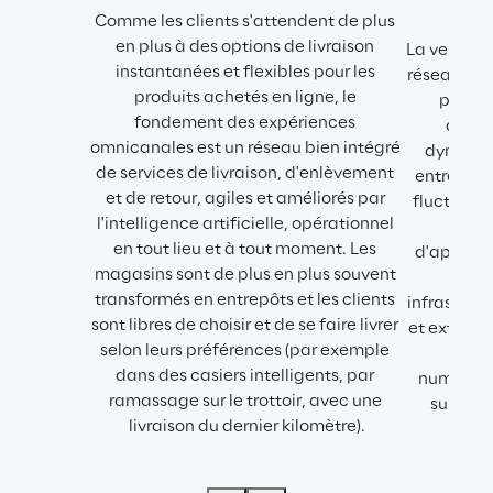
Comme les clients s'attendent de plus 
en plus à des options de livraison 
La vente a
instantanées et flexibles pour les 
réseau et u
produits achetés en ligne, le 
prenan
fondement des expériences 
d'ent
omnicanales est un réseau bien intégré 
dynamiqu
de services de livraison, d'enlèvement 
entrepris
et de retour, agiles et améliorés par 
fluctuatio
l'intelligence artificielle, opérationnel 
la 
en tout lieu et à tout moment. Les 
d'approvi
magasins sont de plus en plus souvent 
qui d
transformés en entrepôts et les clients 
infrastruc
sont libres de choisir et de se faire livrer 
et externes
selon leurs préférences (par exemple 
d'une
dans des casiers intelligents, par 
numérique
ramassage sur le trottoir, avec une 
surveill
livraison du dernier kilomètre).