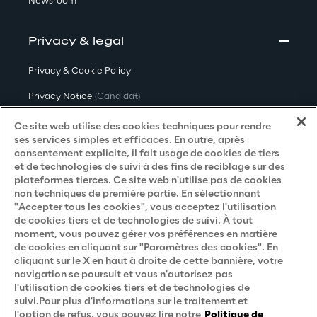
Newsroom
Privacy & legal
Privacy & Cookie Policy
Privacy Notice
(Candidat)
Privacy Notice
(Client)
Ce site web utilise des cookies techniques pour rendre
ses services simples et efficaces. En outre, après
Privacy Notice
(Fournisseur)
consentement explicite, il fait usage de cookies de tiers
et de technologies de suivi à des fins de reciblage sur des
Privacy Notice
(Marketing)
plateformes tierces. Ce site web n'utilise pas de cookies
non techniques de première partie. En sélectionnant
Accessibility Statement
"Accepter tous les cookies", vous acceptez l'utilisation
de cookies tiers et de technologies de suivi. À tout
moment, vous pouvez gérer vos préférences en matière
de cookies en cliquant sur "Paramètres des cookies". En
Careers
cliquant sur le X en haut à droite de cette bannière, votre
navigation se poursuit et vous n'autorisez pas
Contacts
l'utilisation de cookies tiers et de technologies de
suivi.Pour plus d'informations sur le traitement et
l'option de refus, vous pouvez lire notre
Politique de