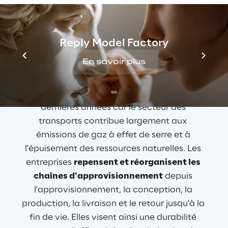
Tendance future n° 1
La logistique durable
Reply Model Factory
En savoir plus
Bienvenue dans l'ère de la durabilité : la 
logistique verte a gagné en importance ces 
dernières années car le secteur des 
transports contribue largement aux 
émissions de gaz à effet de serre et à 
l'épuisement des ressources naturelles. Les 
entreprises 
repensent et réorganisent les 
chaînes d'approvisionnement
 depuis 
l'approvisionnement, la conception, la 
production, la livraison et le retour jusqu'à la 
fin de vie. Elles visent ainsi une durabilité 