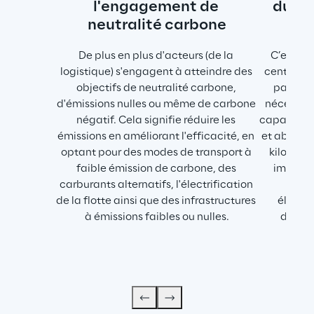
l'engagement de 
durab
neutralité carbone
De plus en plus d'acteurs (de la 
C’est dan
logistique) s'engagent à atteindre des 
centres-vi
objectifs de neutralité carbone, 
particul
d'émissions nulles ou même de carbone 
nécessité
négatif. Cela signifie réduire les 
capacités 
émissions en améliorant l'efficacité, en 
et abordab
optant pour des modes de transport à 
kilomètr
faible émission de carbone, des 
implique
carburants alternatifs, l'électrification 
m
de la flotte ainsi que des infrastructures 
électri
à émissions faibles ou nulles.
drone/
élec
d'e