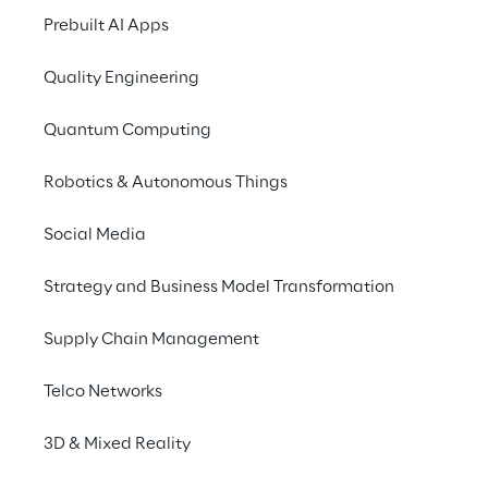
Probleme erkennt, bevor 
Prebuilt AI Apps
sie entstehen.
Quality Engineering
Quantum Computing
DAS SZENARIO
Robotics & Autonomous Things
Kostenintensive 
Ausfallzeiten vermeiden
Social Media
Strategy and Business Model Transformation
Seit 1845 ist Schulthess der führende 
Schweizer Anbieter im Bereich 
Supply Chain Management
Waschtechnik. Das Traditionsunternehmen 
entwickelt und produziert hochwertige 
Telco Networks
Maschinen, Anlagen und Systemlösungen 
für private, gewerbliche und industrielle 
3D & Mixed Reality
Kunden. Die Wartung von Waschmaschinen 