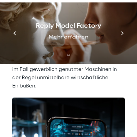
ist traditionell zeitaufwändig und 
kostenintensiv, sowohl für den Hersteller als 
auch für den Kunden. Die Geräte werden 
Reply Model Factory
entweder nach festgelegten Intervallen 
gewartet oder erst dann, wenn es bereits zu 
Mehr erfahren
einem Ausfall gekommen ist. Beides sorgt 
für zusätzliche Ausfallzeiten, die es zu 
vermeiden gilt. Schließlich bedeuten diese 
im Fall gewerblich genutzter Maschinen in 
der Regel unmittelbare wirtschaftliche 
Einbußen.