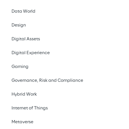
Data World
#smart home
Design
#connected washing machine
#IoT
Digital Assets
Digital Experience
Gaming
AUSFALLZEITEN DURCH DEN EINSATZ VON IOT 
VERMEIDEN
Governance, Risk and Compliance
Mit dem serviceMaster 
liefern Schulthess und 
Hybrid Work
Concept Reply eine IoT-
Internet of Things
Lösung für 
Waschmaschinen, die 
Metaverse