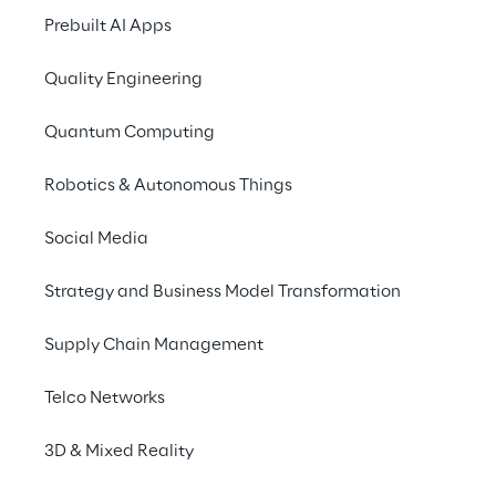
existieren, eine fast verdoppelte Anzahl im 
Prebuilt AI Apps
Vergleich zu heute. Die sagenhaften Vorteile 
dieser Entwicklung werden allerdings auch 
Quality Engineering
von großen Herausforderungen begleitet. 
Jedes einzelne IoT-Gerät birgt als Teil der 
Quantum Computing
Infrastruktur ein potentielles Risiko.
Robotics & Autonomous Things
Social Media
Das Ausnutzen von 
Schwachstellen in der Software
Strategy and Business Model Transformation
Supply Chain Management
Sabotage
Telco Networks
3D & Mixed Reality
Angriffe auf das 
Kommunikationsprotokoll des 