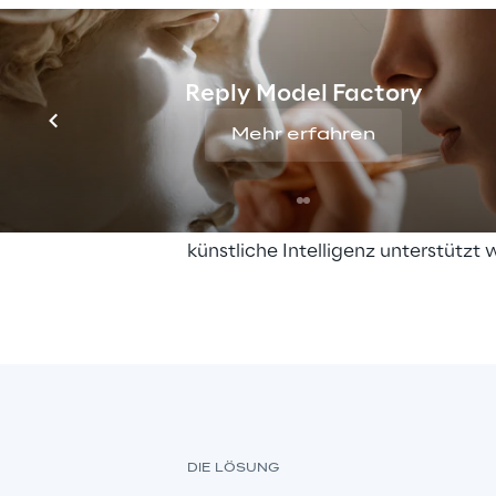
Informationen für kontinuierliche 
Verbesserungen umzuwandeln. Um
Herausforderung zu meistern, hat 
Reply Model Factory
einen Transformationsprozess initii
darauf abzielt, eine Infrastruktur 
Mehr erfahren
die heterogene Systeme verbindet
zentralisiert und eine zunehmend in
autonome Produktion ermöglicht, 
künstliche Intelligenz unterstützt w
DIE LÖSUNG