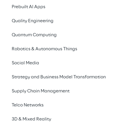
SZENARIO
Prebuilt AI Apps
Systeme verbinden
Quality Engineering
Daten verbessern
Quantum Computing
Die Iveco Group, ein globaler Mark
Automobilsektor, war schon immer
Robotics & Autonomous Things
Synonym für Effizienz und Qualität
Produktion. Sie hat die Herausford
Social Media
Digitalisierung angenommen, um i
Strategy and Business Model Transformation
Produktionsmodell neu zu überden
Wettbewerbsfähigkeit zu stärken 
Supply Chain Management
Innovationen zu beschleunigen. D
Hauptbedürfnis bestand darin, di
Telco Networks
Menge an täglich von den Werken
generierten Daten zu nutzen und si
3D & Mixed Reality
zugängliche, integrierte und nützli