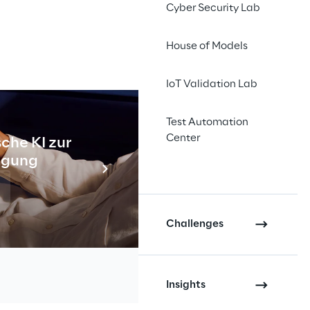
Cyber Security Lab
House of Models
IoT Validation Lab
Test Automation
n, indem 
Center
che KI zur
Industr
tigung
orm 
Meh
ist, alle 
inden.
Challenges
Insights