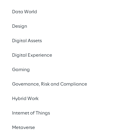
Data World
Design
Digital Assets
Digital Experience
Zugang z
Gaming
ein
implement
Governance, Risk and Compliance
Einri
Hybrid Work
Internet of Things
Metaverse