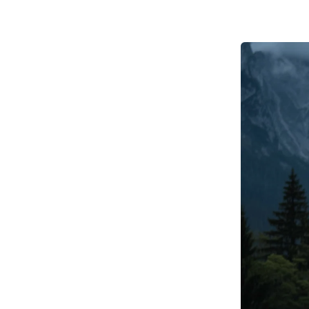
 und 
tführer im 
 ein 
 in der 
erung der 
hr 
ken, die 
und 
as 
e enorme 
 
e in 
che 