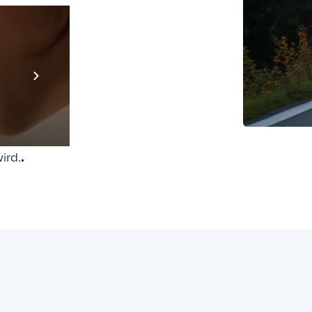
 diese 
die Gruppe 
Prebuilt AI App
ert, der 
aufzubauen, 
Mehr erfahren
, Daten 
telligente, 
die durch 
ird.
.