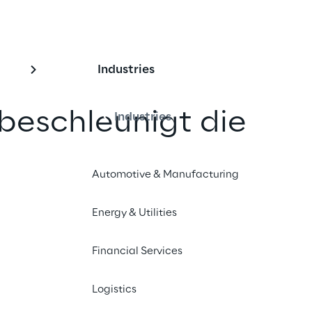
Industries
beschleunigt die 
Industries
nsformation mit 
Automotive & Manufacturing
Energy & Utilities
g von Hermes Reply hat die Iveco 
 IoT-Plattform implementiert, um 
Financial Services
die Produktion zu optimieren und 
cheidungen zu ermöglichen.
Logistics