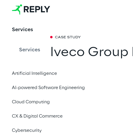
Services
CASE STUDY
Iveco Group 
Services
digitale Tra
Artificial Intelligence
Industrial IoT
AI-powered Software Engineering
Mit der Unterstützun
Cloud Computing
Group eine Industrial
Werke zu verbinden, 
CX & Digital Commerce
datengestützte Ents
Cybersecurity