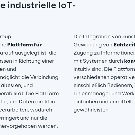
 industrielle IoT-
roup 
Die Integration von künst
ine
 Plattform für 
Gewinnung von 
Echtzei
arauf ausgelegt ist, die 
Zugang zu Informationen 
sen in Richtung einer 
mit Systemen durch 
konv
en und 
intuitiv sind. Die Plattfor
möglicht die Verbindung 
verschiedenen operative
 ältesten, und 
einschließlich Bedienern,
rabilität. Die Plattform 
Linienmanager und Werksle
ur, um Daten direkt in 
einfachen und unmittelb
 verarbeiten, wodurch 
gewährleisten.
ringert und nur die 
n hervorgehoben werden.