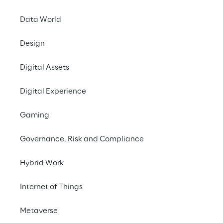
Data World
Nutzen Sie ab jetzt 
Design
Macht der Digitalte
um ihr Unternehme
Digital Assets
voranzubringen!
Digital Experience
Gaming
Governance, Risk and Compliance
Hybrid Work
Internet of Things
Metaverse