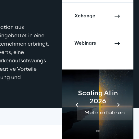
Xchange
ation aus 
ngebettet in eine 
Webinars
ternehmen erbringt. 
rts, eine 
Markenaufschwungs 
ative Vorteile 
dung und 
Scaling AI in
2026
Mehr erfahren