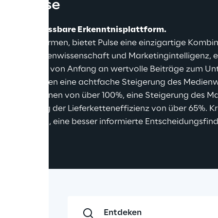
von Pulse
ach eine anpassbare Erkenntnisplattform.
alyseplattformen, bietet Pulse eine einzigartige Kombin
sen der Datenwissenschaft und Marketingintelligenz, ei
nologie, die von Anfang an wertvolle Beiträge zum Un
eile beinhalten eine achtfache Steigerung des Medienwe
 von Kampagnen von über 100%, eine Steigerung des 
 Steigerung der Lieferketteneffizienz von über 65%. Kre
 zu arbeiten, eine besser informierte Entscheidungsfin
g.
Entdeken