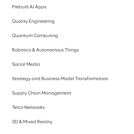
Ergebnisse 
Prebuilt AI Apps
Pulse ist nicht einf
Quality Engineering
Anders als übliche An
revolutionären Prozes
Quantum Computing
agile Dashboard-Tech
Robotics & Autonomous Things
Die analytischen Vort
Leistungssteigerung
Social Media
von über 20% und eine
beinhalten neue Arten
Strategy and Business Model Transformation
Mitarbeiterbeteiligun
Supply Chain Management
Telco Networks
3D & Mixed Reality
Erkenntnisse, 