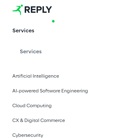
PRODUCT & ACCELERATOR
Services
Pulse: von B
Erkenntnisse
Services
Artificial Intelligence
Pulse ist eine dateng
mit der Beantwortung
AI-powered Software Engineering
unterstützen kann. Si
Cloud Computing
voranzubringen und g
Basis digitaler Daten
CX & Digital Commerce
Cybersecurity