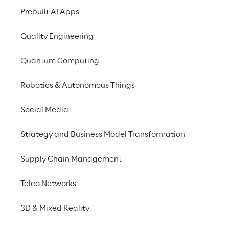
Aktionsprodukte, die 
Prebuilt AI Apps
eine flexiblere und 
Quality Engineering
schnellere Vermarktung 
ermöglicht.
Quantum Computing
Robotics & Autonomous Things
Social Media
DAS SZENARIO
Wartezeiten und Kosten 
Strategy and Business Model Transformation
reduzieren
Supply Chain Management
GROHE zählt zu den weltweit führenden 
Telco Networks
Anbietern für Sanitärlösungen und 
Küchenarmaturen und ist Teil der LIXIL 
3D & Mixed Reality
Group, einem globalen Unternehmen für 