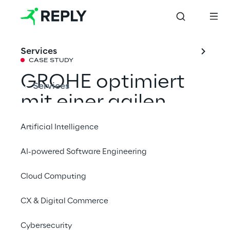
Services
CASE STUDY
GROHE optimiert 
Services
mit einer agilen, 
internen Sales-App 
Artificial Intelligence
den B2B-Vertrieb
AI-powered Software Engineering
Cloud Computing
Eine neue Lösung von Storm Reply erlaubt 
es GROHE, Promotionen effizienter und 
CX & Digital Commerce
kostengünstiger abzuwickeln. Durch die 
Einführung der neuen Applikation kann das 
Cybersecurity