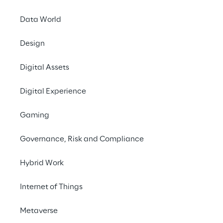
Unternehmen Sales-Aktionen schneller und 
unkomplizierter umsetzen, online darstellen 
Data World
und auswerten.
Design
Digital Assets
#CloudComputing
#Application Modernization
Digital Experience
#B2B Sales#topic
Gaming
Governance, Risk and Compliance
Hybrid Work
DIE VISION
Internet of Things
Eine neue interne B2B-
App für GROHE-
Metaverse