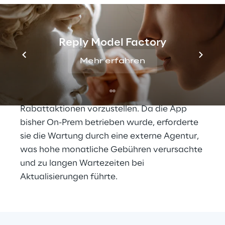
Wassertechnologie und 
Gebäudeausstattung. Seine Produkte 
vertreibt GROHE über den 
Sanitärgroßhandel an Installateure. Die 
Reply Model Factory
Vertriebsmitarbeiter nutzen dafür unter 
Mehr erfahren
anderem eine interne App, die es ermöglicht, 
den Installationsbetrieben vor Ort die 
aktuellen Produkte zu präsentieren und neue 
Rabattaktionen vorzustellen. Da die App 
bisher On-Prem betrieben wurde, erforderte 
sie die Wartung durch eine externe Agentur, 
was hohe monatliche Gebühren verursachte 
und zu langen Wartezeiten bei 
Aktualisierungen führte.