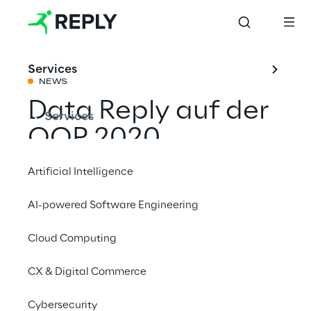
Services
NEWS
Data Reply auf der
Services
OOP 2020
Artificial Intelligence
Mit einem Freund teilen
AI-powered Software Engineering
Cloud Computing
Architecture
Events
CX & Digital Commerce
Cybersecurity