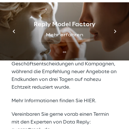
Business Reportings. Wir erklären, wie Data
Reply seinem Kunden half, mehrere
langsame on Premise DWH ETL-Jobs auf
Reply Model Factory
eine nahezu in Echtzeit arbeitende,
zuverlässige und wartbare Microservice-
Mehr erfahren
Architektur basierend auf Kafka Stream und
Kubernetes zu migrieren. Der Kunde erhält
sofortiges Feedback über
Geschäftsentscheidungen und Kampagnen,
während die Empfehlung neuer Angebote an
Endkunden von drei Tagen auf nahezu
Echtzeit reduziert wurde.
Mehr Informationen finden Sie
HIER
.
Vereinbaren Sie gerne vorab einen Termin
mit den Experten von Data Reply: