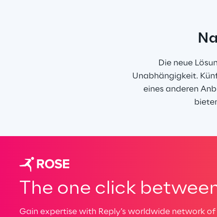
Na
Die neue Lösun
Unabhängigkeit. Künft
eines anderen Anb
biete
The one click between 
Gain expertise with Reply’s worldwide network of 