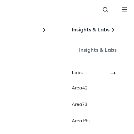
Insights & Labs
Insights & Labs
Labs
#personal data
Area42
#reduce vendor lock
#less dependency
Area73
Area Phi