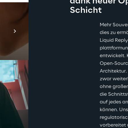
dank neuer O
Schicht
Prebuilt AI App
Mehr Souver
dies zu erm
Mehr erfahren
Liquid Reply
plattformun
entwickelt. 
Open-Source
Architektur
zwar weiterh
ohne großen
die Schnitts
auf jedes a
können. Uns
regulatoris
vorbereitet