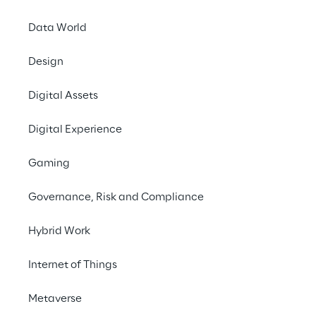
Data World
Design
Ein na
Digital Assets
Cloud? D
Digital Experience
großen K
Gaming
platt
Governance, Risk and Compliance
Liquid 
Hybrid Work
Internet of Things
Metaverse