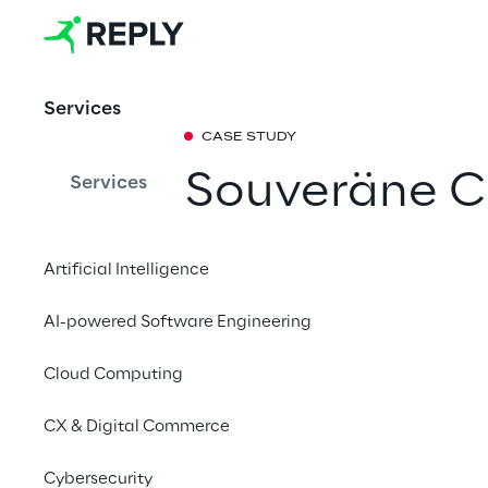
Services
CASE STUDY
Souveräne C
Services
Kreditversic
Artificial Intelligence
Vendor-Lock und Anbi
AI-powered Software Engineering
großen Kreditversich
Reply nun der Vergan
Cloud Computing
CX & Digital Commerce
Cybersecurity