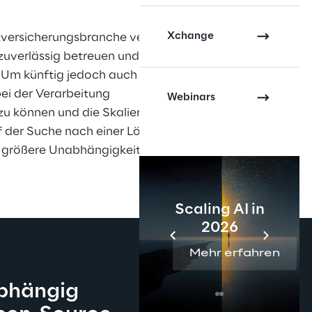
Xchange
itversicherungsbranche vertraut 
uverlässig betreuen und neue 
 Um künftig jedoch auch flexibel 
ei der Verarbeitung 
Webinars
 können und die Skalierbarkeit 
der Suche nach einer Lösung, die 
e größere Unabhängigkeit von 
Scaling AI in
2026
Mehr erfahren
bhängig 