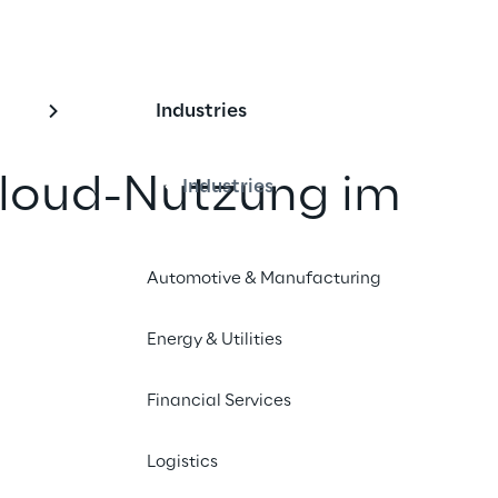
Industries
loud-Nutzung im 
Industries
herungssektor
Automotive & Manufacturing
eter-Abhängigkeit gehören für einen 
Energy & Utilities
erer dank der Unterstützung von 
genheit an.
Financial Services
Logistics