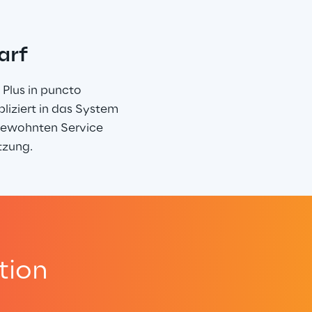
arf
Plus in puncto 
liziert in das System 
gewohnten Service 
tzung.
tion
.