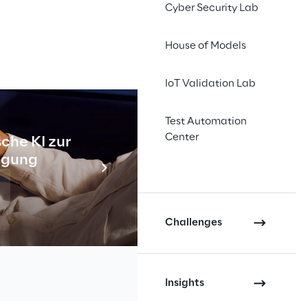
Cyber Security Lab
House of Models
andere 
IoT Validation Lab
n, einen 
Test Automation
er neuen 
Center
che KI zur
Industr
tigung
g von 
Meh
er Zeit 
Challenges
Insights