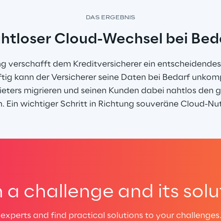
DAS ERGEBNIS
htloser Cloud-Wechsel bei Bed
g verschafft dem Kreditversicherer ein entscheidendes 
ig kann der Versicherer seine Daten bei Bedarf unkomp
ieters migrieren und seinen Kunden dabei nahtlos den 
n. Ein wichtiger Schritt in Richtung souveräne Cloud-Nu
a challenge and its solu
experts and find practical solutions to your challenges