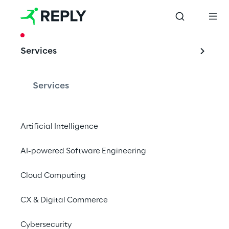
CASE STUDY
Services
Oracle Marketing 
Cloud-
Services
Implementierung 
bei Gardner Denver
Artificial Intelligence
AI-powered Software Engineering
Cloud Computing
Riverland Reply
 hat 
Gardner Denver
geholfen, ihr digitales Marketing 
CX & Digital Commerce
voranzutreiben, die Lead-Generierung zu 
verwalten und Berichte zu erstellen und 
Cybersecurity