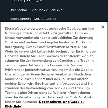
Privacy & legal
Datenschutz- und Cookie Richtlinie
Datenschutzhinweis
(Bewerber)
Datenschutzhinweis
(Kunden)
Diese Webseite verwendet technische Cookies, um ihre
Nutzung einfach und effektiv zu gestalten. Darüber
Datenschutzhinweis
(Dienstleister)
hinaus verwendet sie nach ausdrücklicher Zustimmung
Cookies und andere Tracking-Technologien Dritter für
Datenschutzhinweis
(Marketing)
Retargeting-Zwecke auf Plattformen Dritter. Diese
Website verwendet keine nicht-technischen Erstanbieter-
Grundsatzerklärung - LKSG
(Deutschland)
Cookies. Indem Sie „Alle Cookies akzeptieren“ wählen,
stimmen Sie der Verwendung von Cookies und Tracking-
Accessibility Statement
Technologien Dritter zu. Sie können Ihre Cookie-
Präferenzen jederzeit verwalten, indem Sie die Cookie-
Einstellungen in Ihrem Browser bearbeiten. Nach dem
Schließen dieses Banners über das „X“ in der oberen
Careers
rechten Ecke, wird Ihre Navigation fortgesetzt und Sie
stimmen der Verwendung von Cookies und Tracking-
Contacts
Technologien Dritter nicht zu. Weitere Informationen
über die Verarbeitung der Daten und zur Opt-Out-Option
finden Sie in unserer
Datenschutz- und Cookie-
Richtlinie